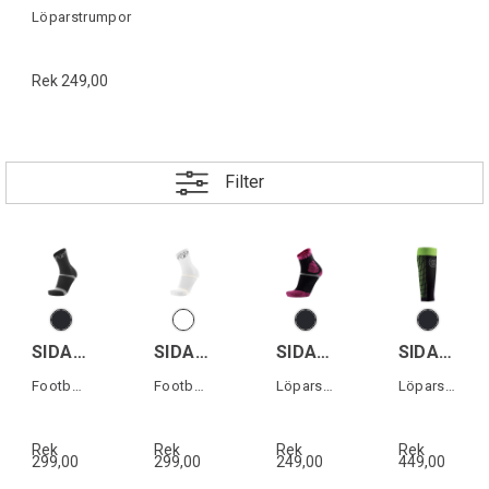
Löparstrumpor
Rek 249,00
Filter
SIDAS FOOTBALL GRIP SOCKS
SIDAS FOOTBALL GRIP SOCKS
SIDAS TRAIL PROTECT
SIDAS ULTRA LIGHT RUN CALF
Footbollsstrumpa
Footbollsstrumpa
Löparstrumpor trailrunning
Löparstrumpor utan fot
Rek
Rek
Rek
Rek
299,00
299,00
249,00
449,00