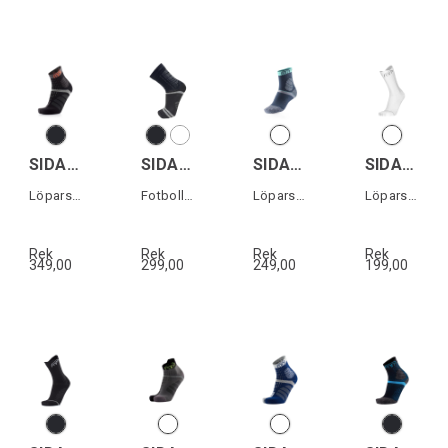
SIDAS T-FREE TRAIL CREW
SIDAS FOOTBALL PERFORMANCE
SIDAS TRAIL PROTECT
SIDAS RUN ANATOMIC CREW
Löparstrumpor trailrunning
Fotbollstrumpor
Löparstrumpor trailrunning
Löparstrumpor
Rek
Rek
Rek
Rek
349,00
299,00
249,00
199,00