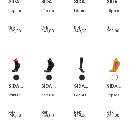
SIDAS RUN ANATOMIC CREW
SIDAS T-FREE RUN ANKLE
SIDAS T-FREE TRAIL CREW
SIDAS DOUBLE TRAIL CREW
Löparstrumpor
Löparstrumpor
Löparstrumpor trailrunning
Löparstrumpor trailrunning
Rek
Rek
Rek
Rek
199,00
349,00
349,00
299,00
SIDAS Winter run socks
SIDAS RUN ANATOMIC COMFORT
SIDAS ENDURANCE RAC.KNEE
SIDAS RUN FEEL
Winter run socks
Löparstrumpor
Löparstrumpor knähöga
Löparstrumpor
Rek
Rek
Rek
Rek
299,00
269,00
449,00
249,00