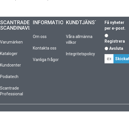
SCANTRADE
INFORMATION
KUNDTJÄNST
Få nyheter
SCANDINAVIA
per e-post.
Om oss
Våra allmänna
Registrera
Varumärken
villkor
Kontakta oss
Avsluta
Kataloger
Integritetspolicy
Vanliga frågor
Kundcenter
Podiatech
Scantrade
Professional
Copyright © 2026 scantrade.se - All rights reserved
Affärssystem
och
webshop
är levererat av
Multicase™ Norge AS