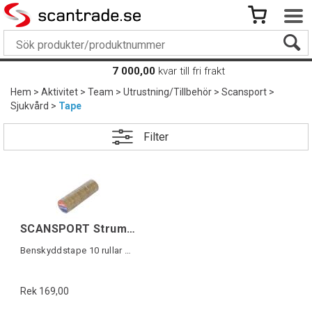
7 000,00
kvar till fri frakt
Hem
>
Aktivitet
>
Team
>
Utrustning/Tillbehör
>
Scansport
>
Sjukvård
>
Tape
Filter
SCANSPORT Strumptape Transp 10-pack
Benskyddstape 10 rullar á 10m
Rek 169,00