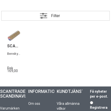
Filter
SCANSPORT Strumptape Transp 10-pack
Benskyddstape 10 rullar á 10m
Rek
169,00
SCANTRADE
INFORMATION
KUNDTJÄNST
Få nyheter
SCANDINAVIA
per e-post.
Om oss
Våra allmänna
Registrera
Varumärken
villkor