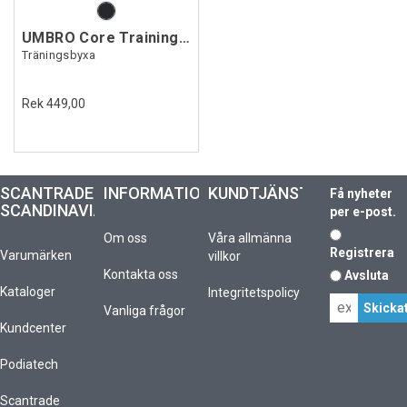
UMBRO Core Training Pant
Träningsbyxa
Rek 449,00
SCANTRADE
INFORMATION
KUNDTJÄNST
Få nyheter
SCANDINAVIA
per e-post.
Om oss
Våra allmänna
Registrera
Varumärken
villkor
Kontakta oss
Avsluta
Kataloger
Integritetspolicy
Vanliga frågor
Kundcenter
Podiatech
Scantrade