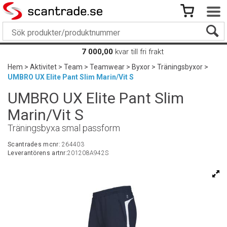
7 000,00
kvar till fri frakt
Hem
>
Aktivitet
>
Team
>
Teamwear
>
Byxor
>
Träningsbyxor
>
UMBRO UX Elite Pant Slim Marin/Vit S
UMBRO UX Elite Pant Slim
Marin/Vit S
Träningsbyxa smal passform
Scantrades mcnr:
264403
Leverantörens artnr:
201208A942S