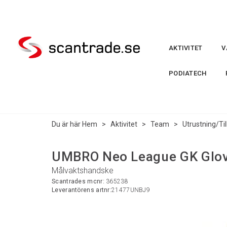
AKTIVITET
V
PODIATECH
Du är här
Hem
>
Aktivitet
>
Team
>
Utrustning/Ti
UMBRO Neo League GK Glov
Målvaktshandske
Scantrades mcnr:
365238
Leverantörens artnr:
21477UNBJ9