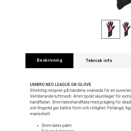
Beskrivning
UMBRO NEO LEAGUE GK-GLOVE
Stretchig neopren på handens ovansida för en suverän
Ventilerande luftmesh. 4mm tjockt skumlager för ext
handflatan. 3mm latexhandflata med prägling för ökad 
och fingerkil ger bättre form och rörlighet. Förlängd, f
manschett.
3mm latex palm