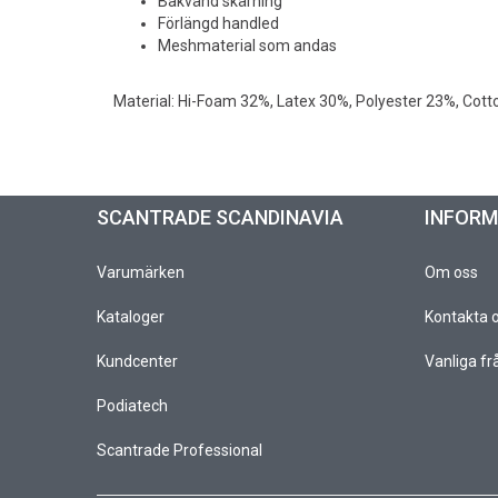
Bakvänd skärning
Förlängd handled
Meshmaterial som andas
Material: Hi-Foam 32%, Latex 30%, Polyester 23%, Cot
SCANTRADE SCANDINAVIA
INFOR
Varumärken
Om oss
Kataloger
Kontakta 
Kundcenter
Vanliga fr
Podiatech
Scantrade Professional