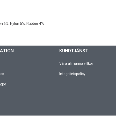
ton 6%, Nylon 5%, Rubber 4%
MATION
KUNDTJÄNST
Våra allmänna villkor
oss
Integritetspolicy
ågor