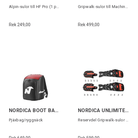
Alpin-sulor till HF Pro (1 par)
Gripwalk-sulor till Machine-serien 1par
Rek 249,00
Rek 499,00
NORDICA BOOT BACKPACK LITE Svart/Röd
NORDICA UNLIMITED GW PU SOLES
Pjäxbag/ryggsäck
Reservdel Gripwalk-sulor (1 par)