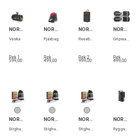
NORDICA TRAVEL BAG 12M Svart
NORDICA BOOT BAG LITE Svart/Röd
NORDICA RACE XL DUFFLE ROLLER DOBERMANN
NORDICA HF/CR/SP.J GRIPWALK SOLES Svart
Väska
Pjäxbag
Resebag med hjul
Gripwalk-sulor till HF & Cruise (1 par)
Rek 1
Rek
Rek 2
Rek
599,00
499,00
999,00
499,00
NORDICA UNLIMITED 88 SKIN
NORDICA UNLIMITED 93/94 SKIN
NORDICA UNLIMITED 104 SKIN
NORDICA TREND BACKBAG Svart/Röd
Stighud till Unlimited 88mm skidor
Stighud till Unlimited 93/94mm skidor
Stighud till Unlimited 104mm skidor
Ryggsäck