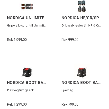
NORDICA UNLIMITED GW MICHELIN SOLES
NORDICA HF/CR/SP.J(22) GW MICHELIN SOLES
Gripwalk-sulor till Unlimited (1 par)
Gripwalk-sulor till HF & Cruise (1 par)
Rek 1 099,00
Rek 999,00
NORDICA BOOT BACKPACK Svart/Röd
NORDICA BOOT BAG Svart/Röd
Pjäxbag/ryggsäck
Pjäxbag
Rek 1 299,00
Rek 799,00