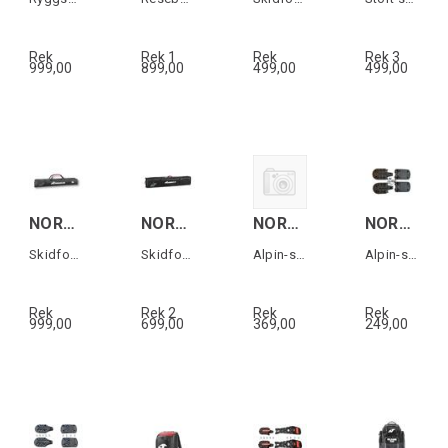
Rek
Rek 1
Rek
Rek 3
999,00
899,00
499,00
499,00
NORDICA SINGLE SKI BAG Svart/Vit/Röd
NORDICA DOUBLE ROLLER SKI BAG Svart/Vit
NORDICA HF PRO 130/105W 5355 PU SOLES
NORDICA HF PRO 5355 PU SOLES
Skidfodral
Skidfodral för 2-3 par skidor
Alpin-sulor till HF Pro 130/105W (1 par)
Alpin-sulor till HF Pro (1 par)
Rek
Rek 2
Rek
Rek
999,00
699,00
369,00
249,00