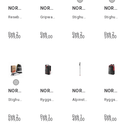
NORDICA RACE XL DUFFLE ROLLER DOBERMANN
NORDICA HF/CR/SP.J GRIPWALK SOLES Svart
NORDICA UNLIMITED 88 SKIN
NORDICA UNLIMITED 93/94 SKIN
Resebag med hjul
Gripwalk-sulor till HF & Cruise (1 par)
Stighud till Unlimited 88mm skidor
Stighud till Unlimited 93/94mm skidor
Rek 2
Rek
Rek 2
Rek 2
999,00
499,00
499,00
599,00
NORDICA UNLIMITED 104 SKIN
NORDICA TREND BACKBAG Svart/Röd
NORDICA FREERIDE UNLIMITED Svart/Röd
NORDICA PRO BACKPACK Svart/Röd
Stighud till Unlimited 104mm skidor
Ryggsäck
Alpinstav teleskop (1 par)
Ryggsäck
Rek 2
Rek 1
Rek 1
Rek
699,00
199,00
499,00
999,00