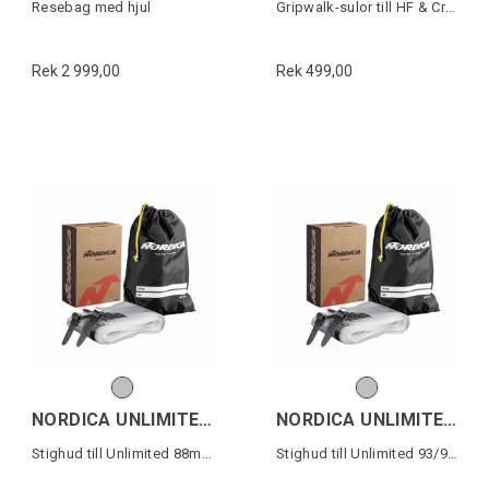
Resebag med hjul
Gripwalk-sulor till HF & Cruise (1 par)
Rek 2 999,00
Rek 499,00
NORDICA UNLIMITED 88 SKIN
NORDICA UNLIMITED 93/94 SKIN
Stighud till Unlimited 88mm skidor
Stighud till Unlimited 93/94mm skidor