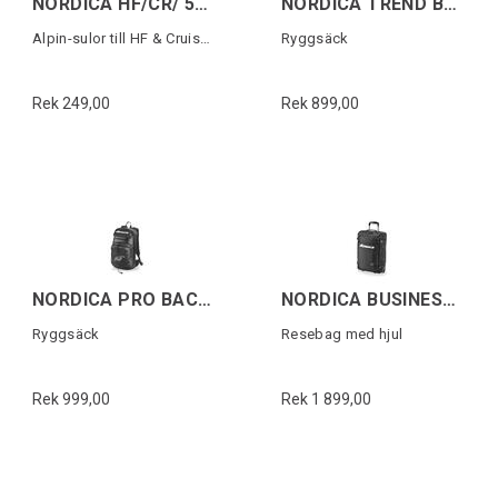
NORDICA HF/CR/ 5355 PU SOLES
NORDICA TREND BACKBAG Svart/Vit
Alpin-sulor till HF & Cruise (1 par)
Ryggsäck
Rek 249,00
Rek 899,00
NORDICA PRO BACKPACK Svart/Vit
NORDICA BUSINESS TROLLEY Svart/Vit
Ryggsäck
Resebag med hjul
Rek 999,00
Rek 1 899,00