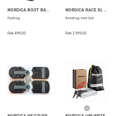
NORDICA BOOT BAG LITE Svart/Röd
NORDICA RACE XL DUFFLE ROLLER DOBERMANN
Pjäxbag
Resebag med hjul
Rek 499,00
Rek 2 999,00
NORDICA HF/CR/SP.J GRIPWALK SOLES Svart
NORDICA UNLIMITED 88 SKIN