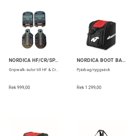
NORDICA HF/CR/SP.J(22) GW MICHELIN SOLES
NORDICA BOOT BACKPACK Svart/Röd
Gripwalk-sulor till HF & Cruise (1 par)
Pjäxbag/ryggsäck
Rek 999,00
Rek 1 299,00