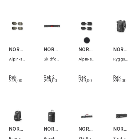
NORDICA MACHINE LINE 5355 MONO PU SOLES
NORDICA DH RACE SKI BAG 3 PAIR Svart/Röd
NORDICA HF/CR/ 5355 PU SOLES
NORDICA TREND BACKBAG Svart/Vit
Alpin-sulor till Machine-serien (1 par)
Skidfodral för 3 par skidor
Alpin-sulor till HF & Cruise (1 par)
Ryggsäck
Rek
Rek 2
Rek
Rek
249,00
299,00
249,00
899,00
NORDICA PRO BACKPACK Svart/Vit
NORDICA BUSINESS TROLLEY Svart/Vit
NORDICA SKI BAG LITE Svart/Vit/Röd
NORDICA CARGO ROLLER SKI BAG Svart/Vit
Ryggsäck
Resebag med hjul
Skidfodral
Stort skifodral med hjul