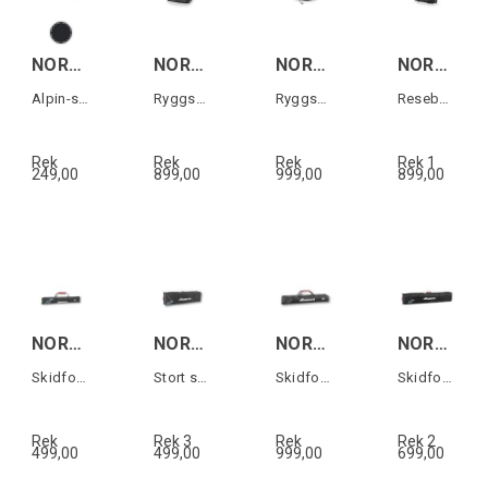
NORDICA HF/CR/ 5355 PU SOLES
NORDICA TREND BACKBAG Svart/Vit
NORDICA PRO BACKPACK Svart/Vit
NORDICA BUSINESS TROLLEY Svart/Vit
Alpin-sulor till HF & Cruise (1 par)
Ryggsäck
Ryggsäck
Resebag med hjul
Rek
Rek
Rek
Rek 1
249,00
899,00
999,00
899,00
NORDICA SKI BAG LITE Svart/Vit/Röd
NORDICA CARGO ROLLER SKI BAG Svart/Vit
NORDICA SINGLE SKI BAG Svart/Vit/Röd
NORDICA DOUBLE ROLLER SKI BAG Svart/Vit
Skidfodral
Stort skifodral med hjul
Skidfodral
Skidfodral för 2-3 par skidor
Rek
Rek 3
Rek
Rek 2
499,00
499,00
999,00
699,00