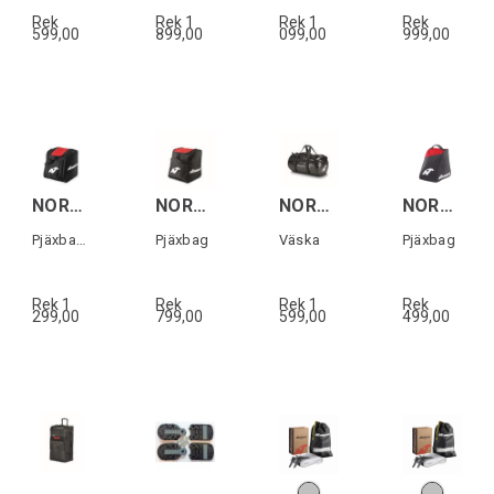
Rek
Rek 1
Rek 1
Rek
599,00
899,00
099,00
999,00
NORDICA BOOT BACKPACK Svart/Röd
NORDICA BOOT BAG Svart/Röd
NORDICA TRAVEL BAG 12M Svart
NORDICA BOOT BAG LITE Svart/Röd
Pjäxbag/ryggsäck
Pjäxbag
Väska
Pjäxbag
Rek 1
Rek
Rek 1
Rek
299,00
799,00
599,00
499,00