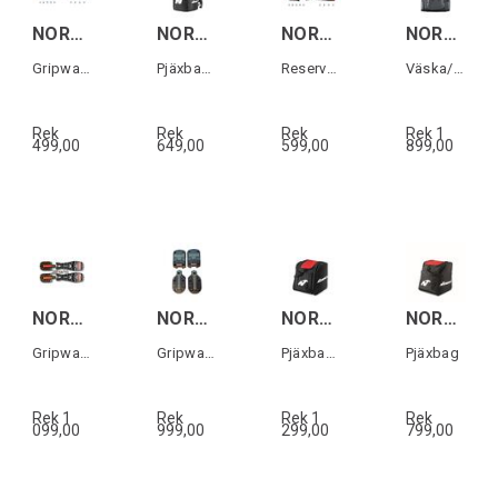
NORDICA MACHINE LINE G/WALK (22) SOLES
NORDICA BOOT BACKPACK LITE Svart/Röd
NORDICA UNLIMITED GW PU SOLES
NORDICA RACE XL GEAR PACK DOMME Svart
Gripwalk-sulor till Machine-serien 1par
Pjäxbag/ryggsäck
Reservdel Gripwalk-sulor (1 par)
Väska/ryggsäck
Rek
Rek
Rek
Rek 1
499,00
649,00
599,00
899,00
NORDICA UNLIMITED GW MICHELIN SOLES
NORDICA HF/CR/SP.J(22) GW MICHELIN SOLES
NORDICA BOOT BACKPACK Svart/Röd
NORDICA BOOT BAG Svart/Röd
Gripwalk-sulor till Unlimited (1 par)
Gripwalk-sulor till HF & Cruise (1 par)
Pjäxbag/ryggsäck
Pjäxbag
Rek 1
Rek
Rek 1
Rek
099,00
999,00
299,00
799,00