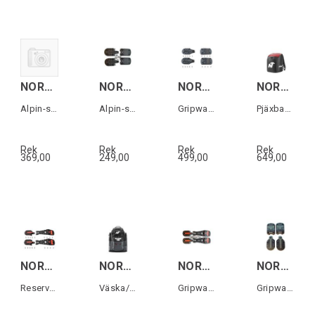
NORDICA HF PRO 130/105W 5355 PU SOLES
NORDICA HF PRO 5355 PU SOLES
NORDICA MACHINE LINE G/WALK (22) SOLES
NORDICA BOOT BACKPACK LITE Svart/Röd
Alpin-sulor till HF Pro 130/105W (1 par)
Alpin-sulor till HF Pro (1 par)
Gripwalk-sulor till Machine-serien 1par
Pjäxbag/ryggsäck
Rek
Rek
Rek
Rek
369,00
249,00
499,00
649,00
NORDICA UNLIMITED GW PU SOLES
NORDICA RACE XL GEAR PACK DOMME Svart
NORDICA UNLIMITED GW MICHELIN SOLES
NORDICA HF/CR/SP.J(22) GW MICHELIN SOLES
Reservdel Gripwalk-sulor (1 par)
Väska/ryggsäck
Gripwalk-sulor till Unlimited (1 par)
Gripwalk-sulor till HF & Cruise (1 par)