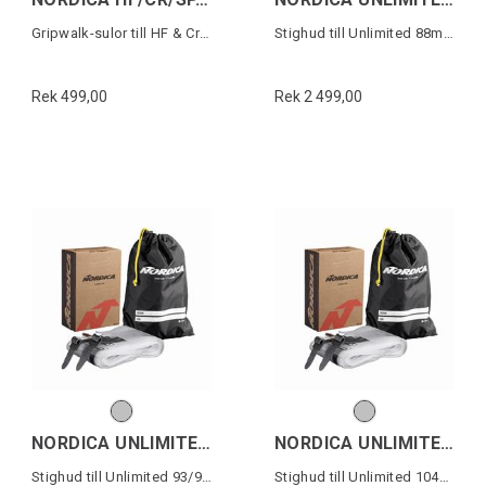
Gripwalk-sulor till HF & Cruise (1 par)
Stighud till Unlimited 88mm skidor
Rek 499,00
Rek 2 499,00
NORDICA UNLIMITED 93/94 SKIN
NORDICA UNLIMITED 104 SKIN
Stighud till Unlimited 93/94mm skidor
Stighud till Unlimited 104mm skidor