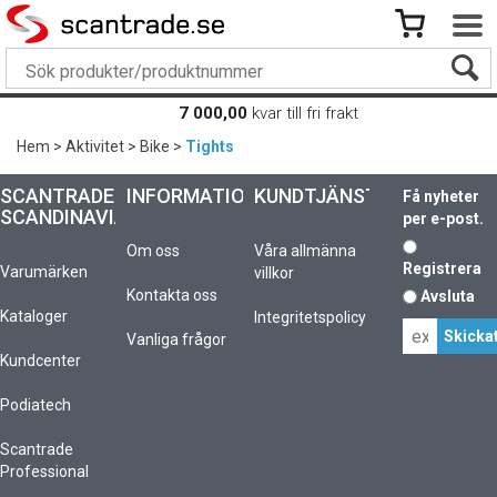
7 000,00
kvar till fri frakt
Hem
>
Aktivitet
>
Bike
>
Tights
SCANTRADE
INFORMATION
KUNDTJÄNST
Få nyheter
SCANDINAVIA
per e-post.
Om oss
Våra allmänna
Registrera
Varumärken
villkor
Kontakta oss
Avsluta
Kataloger
Integritetspolicy
Vanliga frågor
Kundcenter
Podiatech
Scantrade
Professional