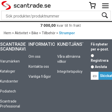
7 000,00
kvar till fri frakt
Hem
>
Aktivitet
>
Bike
>
Tillbehör
>
Strumpor
SCANTRADE
INFORMATION
KUNDTJÄNST
Få nyheter
SCANDINAVIA
per e-post.
Om oss
Våra allmänna
Registrera
Varumärken
villkor
Kontakta oss
Avsluta
Kataloger
Integritetspolicy
Vanliga frågor
Kundcenter
Podiatech
Scantrade
Professional