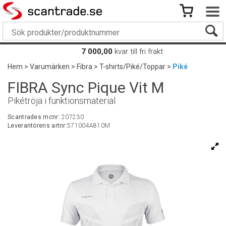
7 000,00
kvar till fri frakt
Hem
>
Varumärken
>
Fibra
>
T-shirts/Piké/Toppar
>
Piké
FIBRA Sync Pique Vit M
Pikétröja i funktionsmaterial
Scantrades mcnr:
207230
Leverantörens artnr:
571004A810M