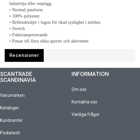
ledartröja eller resplagg.
• Normal passform.
• 100% polyester.
• Reflexdetaljer i logon för ökad synlighet i mörker.
• Stretch.
• Fukttransporterande.
• Passar till flera olika sporter och aktiviteter.
Recensioner
SCANTRADE
INFORMATION
SCANDINAVIA
Om oss
Varumärken
Kontakta oss
Kataloger
Vanliga frågor
Kundcenter
Podiatech