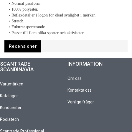
• Normal passform.
• 100% polyester.
• Reflexdetaljer i logon för ökad synlighet i mörker.
• Stretch.
• Fukttransporterande.
• Passar till flera olika sporter och aktiviteter.
Recensioner
SCANTRADE
INFORMATION
SCANDINAVIA
Om oss
Varumärken
Kontakta oss
Kataloger
Vanliga frågor
Kundcenter
Podiatech
Scantrade Professional