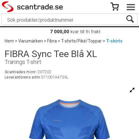
7 000,00
kvar till fri frakt
Hem
>
Varumärken
>
Fibra
>
T-shirts/Piké/Toppar
>
T-shirts
FIBRA Sync Tee Blå XL
Tränings T-shirt
Scantrades mcnr:
207202
Leverantörens artnr:
571001A475XL