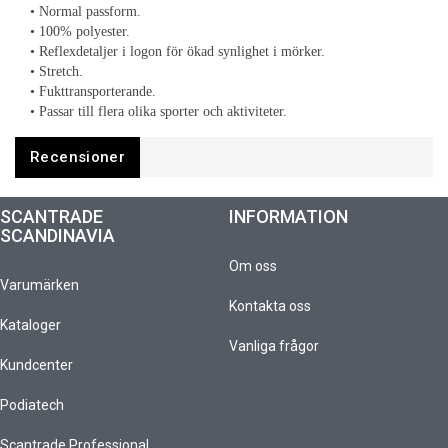
• Normal passform.
• 100% polyester.
• Reflexdetaljer i logon för ökad synlighet i mörker.
• Stretch.
• Fukttransporterande.
• Passar till flera olika sporter och aktiviteter.
Recensioner
SCANTRADE
INFORMATION
SCANDINAVIA
Om oss
Varumärken
Kontakta oss
Kataloger
Vanliga frågor
Kundcenter
Podiatech
Scantrade Professional