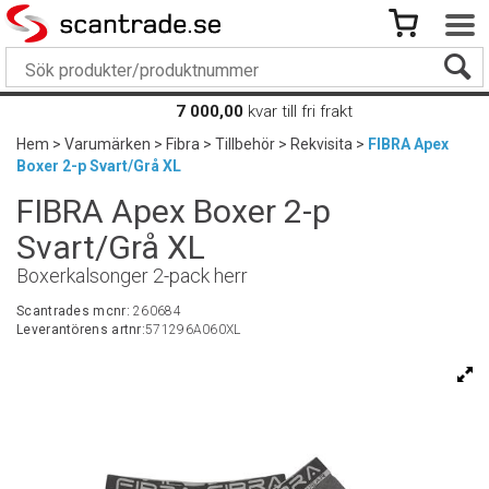
7 000,00
kvar till fri frakt
Hem
>
Varumärken
>
Fibra
>
Tillbehör
>
Rekvisita
>
FIBRA Apex
Boxer 2-p Svart/Grå XL
FIBRA Apex Boxer 2-p
Svart/Grå XL
Boxerkalsonger 2-pack herr
Scantrades mcnr:
260684
Leverantörens artnr:
571296A060XL