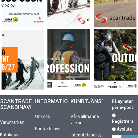
SCANTRADE
INFORMATION
KUNDTJÄNST
Få nyheter
SCANDINAVIA
per e-post.
Om oss
Våra allmänna
Registrera
Varumärken
villkor
Kontakta oss
Avsluta
Kataloger
Integritetspolicy