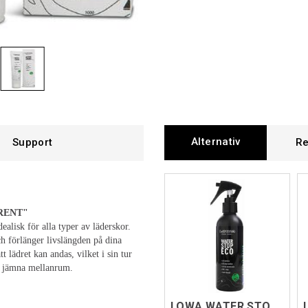
Alternativ
Support
Re
RENT
"
alisk för alla typer av läderskor.
h förlänger livslängden på dina
 lädret kan andas, vilket i sin tur
ed jämna mellanrum.
LOWA WATER STOP ECO