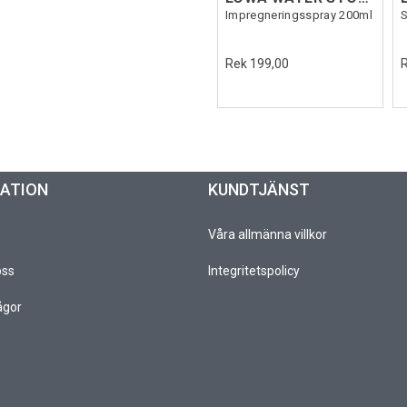
Impregneringsspray 200ml
S
Rek 199,00
MATION
KUNDTJÄNST
Våra allmänna villkor
oss
Integritetspolicy
ågor