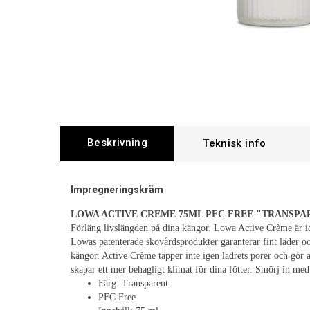
Beskrivning
Impregneringskräm
LOWA ACTIVE CREME 75ML PFC FREE "
TRANSPA
Förläng livslängden på dina kängor. Lowa Active Crème är ide
Lowas patenterade skovårdsprodukter garanterar fint läder oc
kängor. Active Crème täpper inte igen lädrets porer och gör att
skapar ett mer behagligt klimat för dina fötter. Smörj in m
Färg: Transparent
PFC Free