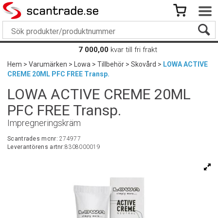
7 000,00
kvar till fri frakt
Hem
>
Varumärken
>
Lowa
>
Tillbehör
>
Skovård
>
LOWA ACTIVE
CREME 20ML PFC FREE Transp.
LOWA ACTIVE CREME 20ML
PFC FREE Transp.
Impregneringskräm
Scantrades mcnr:
274977
Leverantörens artnr:
8308000019