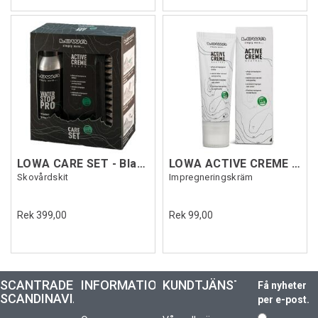
LOWA CARE SET - Black Edition
LOWA ACTIVE CREME 75ML PFC FREE Transp.
Skovårdskit
Impregneringskräm
Rek 399,00
Rek 99,00
SCANTRADE
INFORMATION
KUNDTJÄNST
Få nyheter
SCANDINAVIA
per e-post.