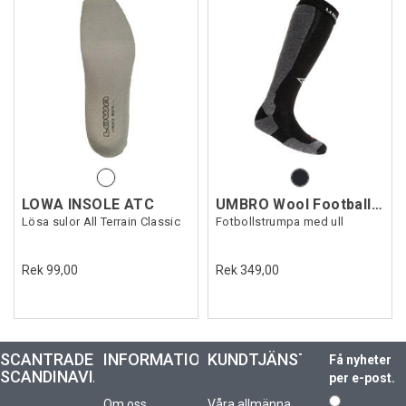
LOWA INSOLE ATC
UMBRO Wool Football Sock
Lösa sulor All Terrain Classic
Fotbollstrumpa med ull
Rek 99,00
Rek 349,00
SCANTRADE
INFORMATION
KUNDTJÄNST
Få nyheter
SCANDINAVIA
per e-post.
Om oss
Våra allmänna