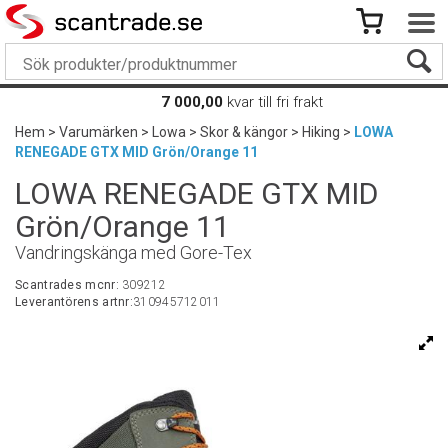
7 000,00
kvar till fri frakt
Hem
>
Varumärken
>
Lowa
>
Skor & kängor
>
Hiking
>
LOWA
RENEGADE GTX MID Grön/Orange 11
LOWA RENEGADE GTX MID
Grön/Orange 11
Vandringskänga med Gore-Tex
Scantrades mcnr:
309212
Leverantörens artnr:
310945712011