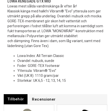
LOWA RENEGADE GTX MID
Lowas mest sålda vandrinskänga år efter år!
Klassisk känga med halkfri Vibram® “Evo” yttersula som ger
utmärkt grepp på alla underlag. Ovandel i nubuck och mocka.
GORE-TEX-membranet gör skon helt vattentät och
perforeringen i fodret tillåter luft att komma in samtidigt som
fukt transporteras ut. LOWA "MONOWRAP"-konstruktion med
mellansula i Polyuretan ger utmärkt stabilitet
och dämpning. Finns även i dam, som låg variant, samt med
läderlining (utan Gore Tex).
Lowa Index: All Terrain Classic
Ovandel: nubuck, suede
Foder: GORE-TEX footwear
Yttersula: Vibram® “Evo”
Vikt (UK 8): 1110 gram/par
Storlekar: UK 6,5 - 12, 13, 14, 15
Tillbehör
Recensioner