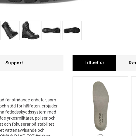
Tillbehör
Support
Re
lad för stridande enheter, som
ch stöd för hålfoten, erbjuder
nuina fotledsskyddssystem med
de yrkesmilitärer, poliser och
t och fokuserar på stabilitet
det vattenavvisande och