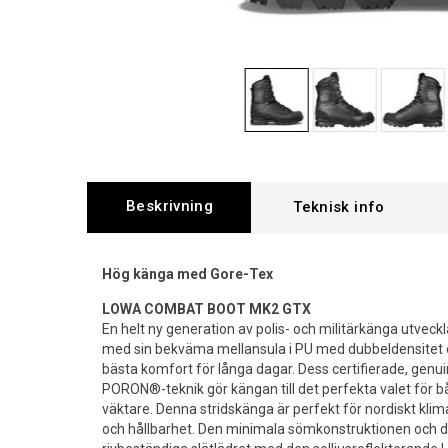
Beskrivning
Hög känga med Gore-Tex
LOWA COMBAT BOOT MK2 GTX
En helt ny generation av polis- och militärkänga utveck
med sin bekväma mellansula i PU med dubbeldensitet o
bästa komfort för långa dagar. Dess certifierade, ge
PORON®-teknik gör kängan till det perfekta valet för bå
väktare. Denna stridskänga är perfekt för nordiskt klima
och hållbarhet. Den minimala sömkonstruktionen och 