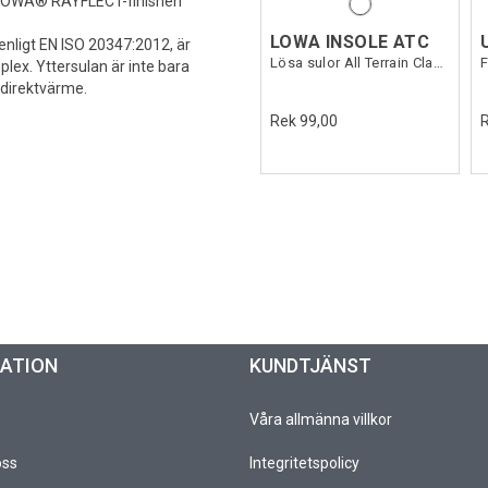
de LOWA® RAYFLECT-finishen
LOWA INSOLE ATC
ligt EN ISO 20347:2012, är
Lösa sulor All Terrain Classic
F
plex. Yttersulan är inte bara
 direktvärme.
Rek 99,00
MATION
KUNDTJÄNST
Våra allmänna villkor
oss
Integritetspolicy