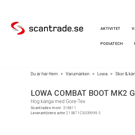
AKTIVITET
V
PODIATECH
Du är här
Hem
>
Varumärken
>
Lowa
>
Skor & kä
LOWA COMBAT BOOT MK2 GT
Hög känga med Gore-Tex
Scantrades mcnr:
318811
Leverantörens artnr:
210871C3009999.5