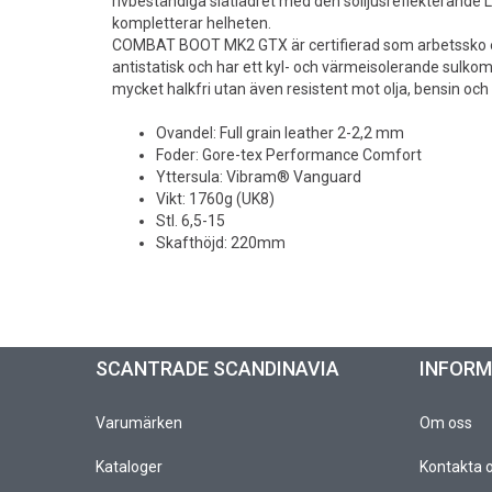
rivbeständiga slätlädret med den solljusreflekteran
kompletterar helheten.
COMBAT BOOT MK2 GTX är certifierad som arbetssko en
antistatisk och har ett kyl- och värmeisolerande sulkom
mycket halkfri utan även resistent mot olja, bensin och
Ovandel: Full grain leather 2-2,2 mm
Foder: Gore-tex Performance Comfort
Yttersula: Vibram® Vanguard
Vikt: 1760g (UK8)
Stl. 6,5-15
Skafthöjd: 220mm
SCANTRADE SCANDINAVIA
INFOR
Varumärken
Om oss
Kataloger
Kontakta 