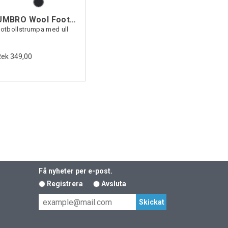
UMBRO Wool Football Sock
otbollstrumpa med ull
Rek 349,00
Få nyheter per e-post.
Registrera
Avsluta