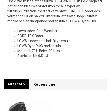
Om vi var tvunga att beskriva OTTAWA GTX skulle vi säga att
det är den idealiska vinterskon för alla typer av
tillfällen! Utrustade med ett vattentätt GORE TEX-foder och
värmande ull, en halkfri vintersula, ett skaft i högkvalitativ
mocka och en dämpande mellansula av LOWA DynaPU®.
Lowa Index: Cold Weather
GORE-TEX foder
LOWA rubber sole halkfri yttersula
LOWA DynaPU® mellansula
Material: 70% läder, 30% textil
Storlekar: UK 6,5-13
Alternativ
Recensioner