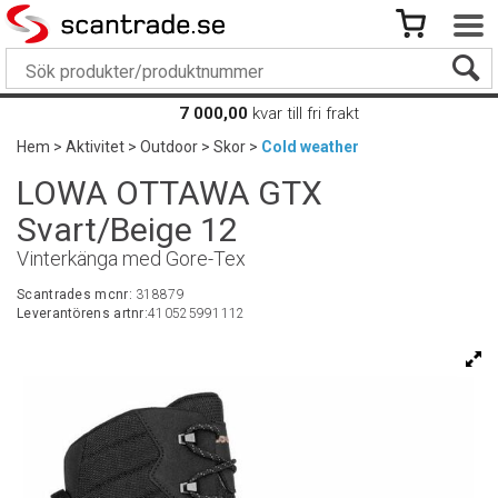
7 000,00
kvar till fri frakt
Hem
>
Aktivitet
>
Outdoor
>
Skor
>
Cold weather
LOWA OTTAWA GTX
Svart/Beige 12
Vinterkänga med Gore-Tex
Scantrades mcnr:
318879
Leverantörens artnr:
410525991112