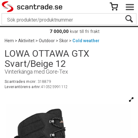
7 000,00
kvar till fri frakt
Hem
>
Aktivitet
>
Outdoor
>
Skor
>
Cold weather
LOWA OTTAWA GTX
Svart/Beige 12
Vinterkänga med Gore-Tex
Scantrades mcnr:
318879
Leverantörens artnr:
410525991112