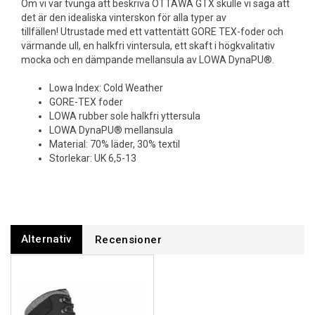
Om vi var tvunga att beskriva OTTAWA GTX skulle vi säga att
det är den idealiska vinterskon för alla typer av
tillfällen! Utrustade med ett vattentätt GORE TEX-foder och
värmande ull, en halkfri vintersula, ett skaft i högkvalitativ
mocka och en dämpande mellansula av LOWA DynaPU®.
Lowa Index: Cold Weather
GORE-TEX foder
LOWA rubber sole halkfri yttersula
LOWA DynaPU® mellansula
Material: 70% läder, 30% textil
Storlekar: UK 6,5-13
Alternativ
Recensioner