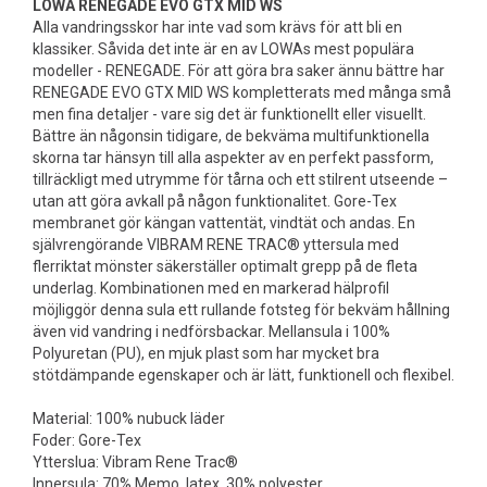
LOWA RENEGADE EVO GTX MID WS
Alla vandringsskor har inte vad som krävs för att bli en
klassiker. Såvida det inte är en av LOWAs mest populära
modeller - RENEGADE. För att göra bra saker ännu bättre har
RENEGADE EVO GTX MID WS kompletterats med många små
men fina detaljer - vare sig det är funktionellt eller visuellt.
Bättre än någonsin tidigare, de bekväma multifunktionella
skorna tar hänsyn till alla aspekter av en perfekt passform,
tillräckligt med utrymme för tårna och ett stilrent utseende –
utan att göra avkall på någon funktionalitet. Gore-Tex
membranet gör kängan vattentät, vindtät och andas. En
självrengörande VIBRAM RENE TRAC® yttersula med
flerriktat mönster säkerställer optimalt grepp på de fleta
underlag. Kombinationen med en markerad hälprofil
möjliggör denna sula ett rullande fotsteg för bekväm hållning
även vid vandring i nedförsbackar. Mellansula i 100%
Polyuretan (PU), en mjuk plast som har mycket bra
stötdämpande egenskaper och är lätt, funktionell och flexibel.
Material: 100% nubuck läder
Foder: Gore-Tex
Ytterslua: Vibram Rene Trac®
Innersula: 70% Memo latex, 30% polyester