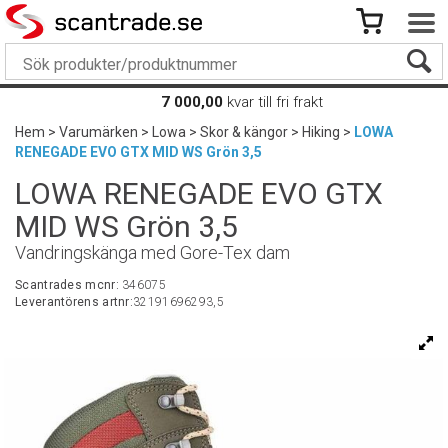
7 000,00
kvar till fri frakt
Hem
>
Varumärken
>
Lowa
>
Skor & kängor
>
Hiking
>
LOWA
RENEGADE EVO GTX MID WS Grön 3,5
LOWA RENEGADE EVO GTX
MID WS Grön 3,5
Vandringskänga med Gore-Tex dam
Scantrades mcnr:
346075
Leverantörens artnr:
32191696293,5