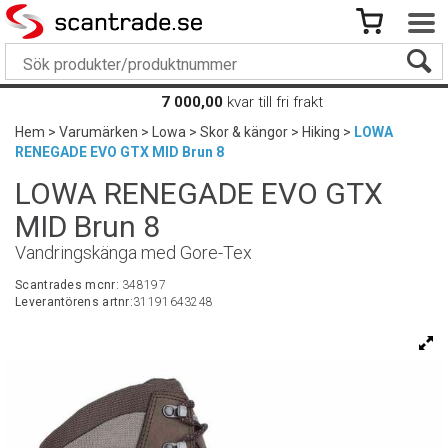
7 000,00
kvar till fri frakt
Hem
>
Varumärken
>
Lowa
>
Skor & kängor
>
Hiking
>
LOWA
RENEGADE EVO GTX MID Brun 8
LOWA RENEGADE EVO GTX
MID Brun 8
Vandringskänga med Gore-Tex
Scantrades mcnr:
348197
Leverantörens artnr:
31191643248