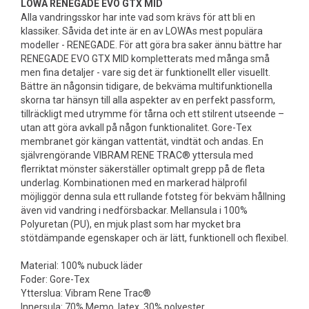
LOWA RENEGADE EVO GTX MID
Alla vandringsskor har inte vad som krävs för att bli en
klassiker. Såvida det inte är en av LOWAs mest populära
modeller - RENEGADE. För att göra bra saker ännu bättre har
RENEGADE EVO GTX MID kompletterats med många små
men fina detaljer - vare sig det är funktionellt eller visuellt.
Bättre än någonsin tidigare, de bekväma multifunktionella
skorna tar hänsyn till alla aspekter av en perfekt passform,
tillräckligt med utrymme för tårna och ett stilrent utseende –
utan att göra avkall på någon funktionalitet. Gore-Tex
membranet gör kängan vattentät, vindtät och andas. En
självrengörande VIBRAM RENE TRAC® yttersula med
flerriktat mönster säkerställer optimalt grepp på de fleta
underlag. Kombinationen med en markerad hälprofil
möjliggör denna sula ett rullande fotsteg för bekväm hållning
även vid vandring i nedförsbackar. Mellansula i 100%
Polyuretan (PU), en mjuk plast som har mycket bra
stötdämpande egenskaper och är lätt, funktionell och flexibel.
Material: 100% nubuck läder
Foder: Gore-Tex
Ytterslua: Vibram Rene Trac®
Innersula: 70% Memo latex, 30% polyester