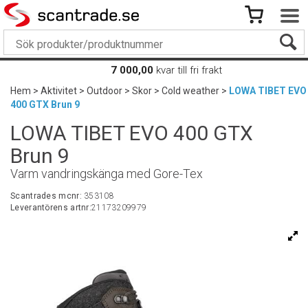
7 000,00
kvar till fri frakt
Hem
>
Aktivitet
>
Outdoor
>
Skor
>
Cold weather
>
LOWA TIBET EVO
400 GTX Brun 9
LOWA TIBET EVO 400 GTX
Brun 9
Varm vandringskänga med Gore-Tex
Scantrades mcnr:
353108
Leverantörens artnr:
21173209979