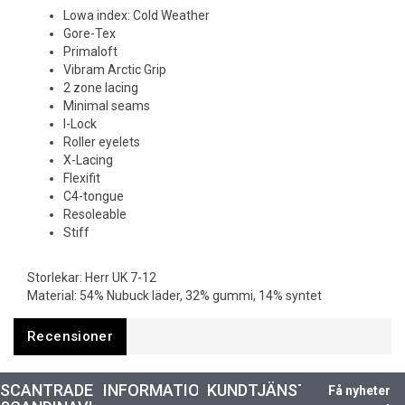
Lowa index: Cold Weather
Gore-Tex
Primaloft
Vibram Arctic Grip
2 zone lacing
Minimal seams
I-Lock
Roller eyelets
X-Lacing
Flexifit
C4-tongue
Resoleable
Stiff
Storlekar: Herr UK 7-12
Material: 54% Nubuck läder, 32% gummi, 14% syntet
Recensioner
SCANTRADE
INFORMATION
KUNDTJÄNST
Få nyheter