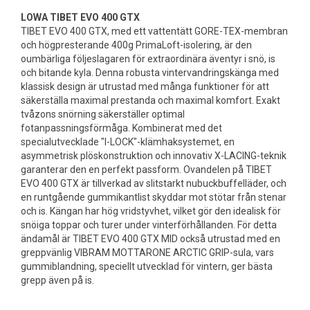
LOWA TIBET EVO 400 GTX
TIBET EVO 400 GTX, med ett vattentätt GORE-TEX-membran
och högpresterande 400g PrimaLoft-isolering, är den
oumbärliga följeslagaren för extraordinära äventyr i snö, is
och bitande kyla. Denna robusta vintervandringskänga med
klassisk design är utrustad med många funktioner för att
säkerställa maximal prestanda och maximal komfort. Exakt
tvåzons snörning säkerställer optimal
fotanpassningsförmåga. Kombinerat med det
specialutvecklade "I-LOCK"-klämhaksystemet, en
asymmetrisk plöskonstruktion och innovativ X-LACING-teknik
garanterar den en perfekt passform. Ovandelen på TIBET
EVO 400 GTX är tillverkad av slitstarkt nubuckbuffelläder, och
en runtgående gummikantlist skyddar mot stötar från stenar
och is. Kängan har hög vridstyvhet, vilket gör den idealisk för
snöiga toppar och turer under vinterförhållanden. För detta
ändamål är TIBET EVO 400 GTX MID också utrustad med en
greppvänlig VIBRAM MOTTARONE ARCTIC GRIP-sula, vars
gummiblandning, speciellt utvecklad för vintern, ger bästa
grepp även på is.