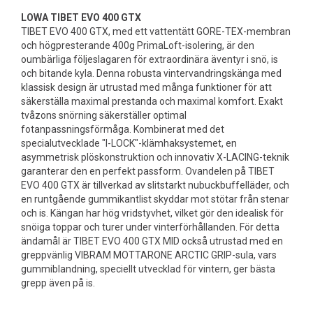
LOWA TIBET EVO 400 GTX
TIBET EVO 400 GTX, med ett vattentätt GORE-TEX-membran
och högpresterande 400g PrimaLoft-isolering, är den
oumbärliga följeslagaren för extraordinära äventyr i snö, is
och bitande kyla. Denna robusta vintervandringskänga med
klassisk design är utrustad med många funktioner för att
säkerställa maximal prestanda och maximal komfort. Exakt
tvåzons snörning säkerställer optimal
fotanpassningsförmåga. Kombinerat med det
specialutvecklade "I-LOCK"-klämhaksystemet, en
asymmetrisk plöskonstruktion och innovativ X-LACING-teknik
garanterar den en perfekt passform. Ovandelen på TIBET
EVO 400 GTX är tillverkad av slitstarkt nubuckbuffelläder, och
en runtgående gummikantlist skyddar mot stötar från stenar
och is. Kängan har hög vridstyvhet, vilket gör den idealisk för
snöiga toppar och turer under vinterförhållanden. För detta
ändamål är TIBET EVO 400 GTX MID också utrustad med en
greppvänlig VIBRAM MOTTARONE ARCTIC GRIP-sula, vars
gummiblandning, speciellt utvecklad för vintern, ger bästa
grepp även på is.