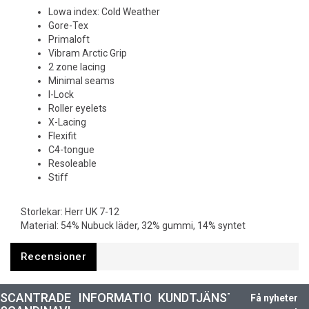
Lowa index: Cold Weather
Gore-Tex
Primaloft
Vibram Arctic Grip
2 zone lacing
Minimal seams
I-Lock
Roller eyelets
X-Lacing
Flexifit
C4-tongue
Resoleable
Stiff
Storlekar: Herr UK 7-12
Material: 54% Nubuck läder, 32% gummi, 14% syntet
Recensioner
SCANTRADE
INFORMATION
KUNDTJÄNST
Få nyheter