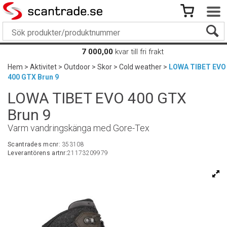
7 000,00
kvar till fri frakt
Hem
>
Aktivitet
>
Outdoor
>
Skor
>
Cold weather
>
LOWA TIBET EVO
400 GTX Brun 9
LOWA TIBET EVO 400 GTX
Brun 9
Varm vandringskänga med Gore-Tex
Scantrades mcnr:
353108
Leverantörens artnr:
21173209979