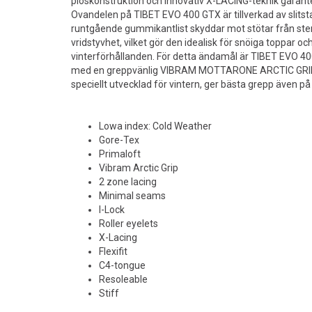
plöskonstruktion och innovativ X-LACING-teknik garant
Ovandelen på TIBET EVO 400 GTX är tillverkad av slitst
runtgående gummikantlist skyddar mot stötar från sten
vridstyvhet, vilket gör den idealisk för snöiga toppar oc
vinterförhållanden. För detta ändamål är TIBET EVO 4
med en greppvänlig VIBRAM MOTTARONE ARCTIC GRIP-
speciellt utvecklad för vintern, ger bästa grepp även på 
Lowa index: Cold Weather
Gore-Tex
Primaloft
Vibram Arctic Grip
2 zone lacing
Minimal seams
I-Lock
Roller eyelets
X-Lacing
Flexifit
C4-tongue
Resoleable
Stiff