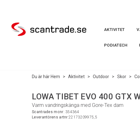
AKTIVITET
V
PODIATECH
Du är här
Hem
>
Aktivitet
>
Outdoor
>
Skor
>
Co
LOWA TIBET EVO 400 GTX W
Varm vandringskänga med Gore-Tex dam
Scantrades mcnr:
354364
Leverantörens artnr:
22173209975,5