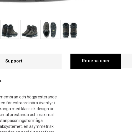
Recensioner
Support
m.
X-membran och högpresterande
en för extraordinära äventyr i
skänga med klassisk design är
aximal prestanda och maximal
 fotanpassningsförmåga.
haksystemet, en asymmetrisk