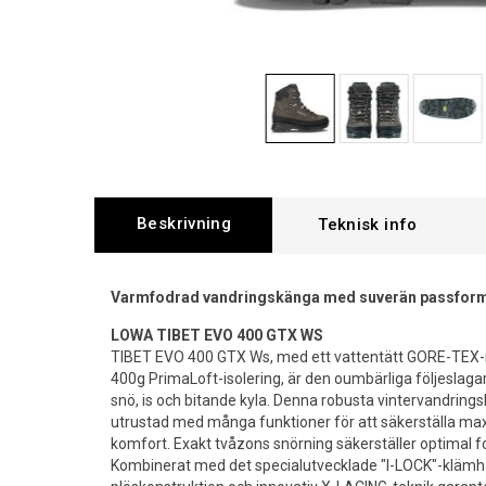
Beskrivning
Varmfodrad vandringskänga med suverän passfor
LOWA TIBET EVO 400 GTX WS
TIBET EVO 400 GTX Ws, med ett vattentätt GORE-TE
400g PrimaLoft-isolering, är den oumbärliga följeslagar
snö, is och bitande kyla. Denna robusta vintervandring
utrustad med många funktioner för att säkerställa m
komfort. Exakt tvåzons snörning säkerställer optimal
Kombinerat med det specialutvecklade "I-LOCK"-kläm