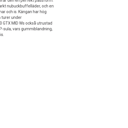
erar den en perfekt passform.
arkt nubuckbuffelläder, och en
ar och is. Kängan har hög
h turer under
00 GTX MID Ws också utrustad
sula, vars gummiblandning,
is.