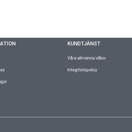
MATION
KUNDTJÄNST
Våra allmänna villkor
oss
Integritetspolicy
ågor