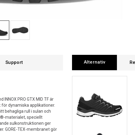
Alternativ
Support
Re
 med INNOX PRO GTX MID TF är
t för dynamiska applikationer.
 behagliga rull i sulan och
-materialet, speciellt
ande sulkonstruktionen ger
elser. GORE-TEX-membranet gör