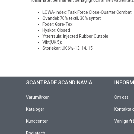
fotklimatet permanent behagligt och är helt vattentätt.
LOWA-index: Task Force Close-Quarter Combat
Ovandel: 70% textil, 30% syntet
Foder: Gore-Tex
Hyskor: Closed
Ytterrsula: Injected Rubber Outsole
Vikt(UK 5):
Storlekar: UK 6½-13, 14, 15
SCANTRADE SCANDINAVIA
INFOR
Varumärken
Om oss
Kataloger
Kontakta 
Kundcenter
Vanliga fr
Podiatech