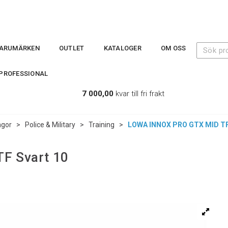
ARUMÄRKEN
OUTLET
KATALOGER
OM OSS
PROFESSIONAL
7 000,00
kvar till fri frakt
ngor
>
Police & Military
>
Training
>
LOWA INNOX PRO GTX MID TF 
F Svart 10