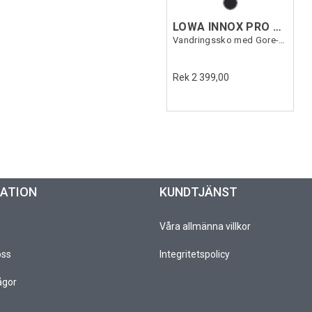
LOWA INNOX PRO GTX LO WS
Vandringssko med Gore-Tex dam
Rek 2 399,00
MATION
KUNDTJÄNST
Våra allmänna villkor
oss
Integritetspolicy
ågor