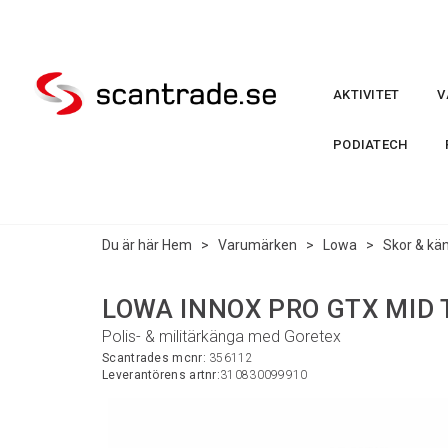
AKTIVITET
V
PODIATECH
Du är här
Hem
>
Varumärken
>
Lowa
>
Skor & kä
LOWA INNOX PRO GTX MID T
Polis- & militärkänga med Goretex
Scantrades mcnr:
356112
Leverantörens artnr:
310830099910