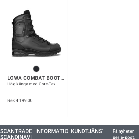
LOWA COMBAT BOOT MK2 GTX
Hög känga med Gore-Tex
Rek 4 199,00
SCANTRADE
INFORMATION
KUNDTJÄNST
Få nyheter
SCANDINAVIA
per e-post.