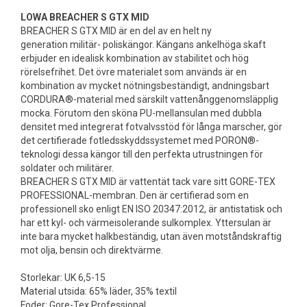
LOWA BREACHER S GTX MID
BREACHER S GTX MID är en del av en helt ny
generation militär- poliskängor. Kängans ankelhöga skaft
erbjuder en idealisk kombination av stabilitet och hög
rörelsefrihet. Det övre materialet som används är en
kombination av mycket nötningsbeständigt, andningsbart
CORDURA®-material med särskilt vattenånggenomsläpplig
mocka. Förutom den sköna PU-mellansulan med dubbla
densitet med integrerat fotvalvsstöd för långa marscher, gör
det certifierade fotledsskyddssystemet med PORON®-
teknologi dessa kängor till den perfekta utrustningen för
soldater och militärer.
BREACHER S GTX MID är vattentät tack vare sitt GORE-TEX
PROFESSIONAL-membran. Den är certifierad som en
professionell sko enligt EN ISO 20347:2012, är antistatisk och
har ett kyl- och värmeisolerande sulkomplex. Yttersulan är
inte bara mycket halkbeständig, utan även motståndskraftig
mot olja, bensin och direktvärme.
Storlekar: UK 6,5-15
Material utsida: 65% läder, 35% textil
Foder: Gore-Tex Professional