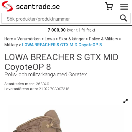
7 000,00
kvar till fri frakt
Hem
>
Varumärken
>
Lowa
>
Skor & kängor
>
Police & Military
>
Military
>
LOWA BREACHER S GTX MID CoyoteOP 8
LOWA BREACHER S GTX MID
CoyoteOP 8
Polis- och militärkänga med Goretex
Scantrades mcnr:
363040
Leverantörens artnr:
210227C3007318