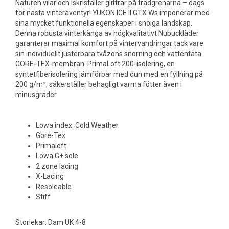
Naturen vilar och iskristaller glittrar på trädgrenarna – dags
för nästa vinteräventyr! YUKON ICE II GTX Ws imponerar med
sina mycket funktionella egenskaper i snöiga landskap.
Denna robusta vinterkänga av högkvalitativt Nubuckläder
garanterar maximal komfort på vintervandringar tack vare
sin individuellt justerbara tvåzons snörning och vattentäta
GORE-TEX-membran. PrimaLoft 200-isolering, en
syntetfiberisolering jämförbar med dun med en fyllning på
200 g/m², säkerställer behagligt varma fötter även i
minusgrader.
Lowa index: Cold Weather
Gore-Tex
Primaloft
Lowa G+ sole
2 zone lacing
X-Lacing
Resoleable
Stiff
Storlekar: Dam UK 4-8