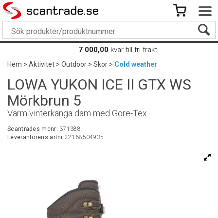
7 000,00
kvar till fri frakt
Hem
>
Aktivitet
>
Outdoor
>
Skor
>
Cold weather
LOWA YUKON ICE II GTX WS
Mörkbrun 5
Varm vinterkänga dam med Gore-Tex
Scantrades mcnr:
371388
Leverantörens artnr:
22168504935