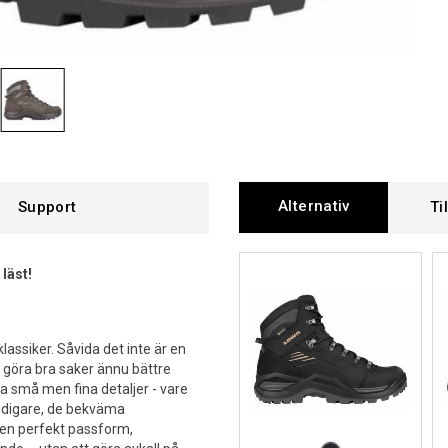
Alternativ
Support
Ti
läst!
klassiker. Såvida det inte är en
göra bra saker ännu bättre
små men fina detaljer - vare
 tidigare, de bekväma
v en perfekt passform,