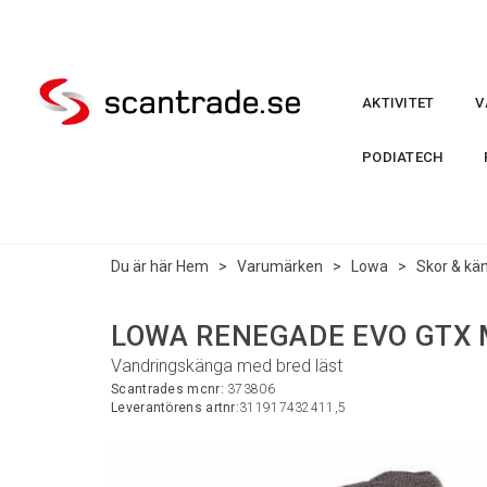
AKTIVITET
V
PODIATECH
Du är här
Hem
>
Varumärken
>
Lowa
>
Skor & kä
LOWA RENEGADE EVO GTX M
Vandringskänga med bred läst
Scantrades mcnr:
373806
Leverantörens artnr:
311917432411,5