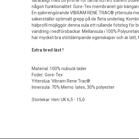
tillräckligt med utrymme för tårna och ett stilrent utse
någon funktionalitet. Gore-Tex membranet gör kängan v
En självrengörande VIBRAM RENE TRAC® yttersula med
säkerställer optimalt grepp på de fleta underlag. Ko
hälprofil möjliggör denna sula ett rullande fotsteg för 
vandring i nedförsbackar. Mellansula i 100% Polyuretan
har mycket bra stötdämpande egenskaper och är lätt, fu
Extra bred läst !
Material: 100% nubuck läder
Foder: Gore-Tex
Ytterslua: Vibram Rene Trac®
Innersula: 70% Memo latex, 30% polyester
Storlekar: Herr UK 6,5 - 15,0