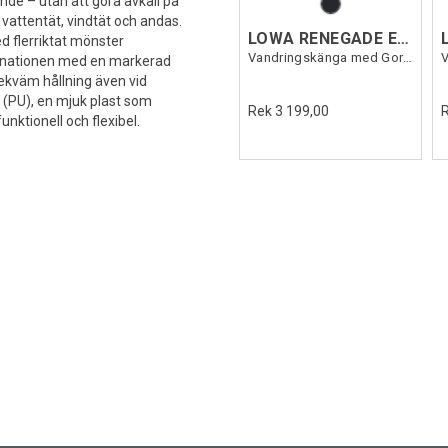
ende – utan att göra avkall på
attentät, vindtät och andas.
LOWA RENEGADE EVO GTX MID
 flerriktat mönster
Vandringskänga med Gore-Tex
mbinationen med en markerad
bekväm hållning även vid
 (PU), en mjuk plast som
Rek 3 199,00
nktionell och flexibel.