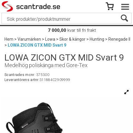
7 000,00
kvar till fri frakt
Hem
>
Varumärken
>
Lowa
>
Skor & kängor
>
Hunting
>
Renegade II
>
LOWA ZICON GTX MID Svart 9
LOWA ZICON GTX MID Svart 9
Medelhög poliskänga med Gore-Tex
Scantrades mcnr:
375300
Leverantörens artnr:
311884C2909999