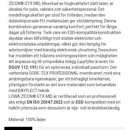
ZICON® GTX MID, tillverkad av högkvalitativt slätt läder, är
idealisk för polis, väktare och säkerhetspersonal. Det
medelhöga skaftet ger stöd för fotleden, medan den
dubbelinjicerade PU-mellansulan ger stötdämpning. Denna
kombination garanterar varaktig komfort, perfekt för långa
dagar på fötterna. Tack vare sin ESD-kompatibla konstruktion
skyddar skon tillförlitligt mot statisk elektricitet och
elektrostatiska urladdningar, vilket gör den lämplig för
arbetsmiljöer med känslig elektronisk utrustning. Dessutom
har modellen ett tvåzons snörningssystem och möjligheten
att anpassa sig till ortopediska inlägg (uppfyller kraven för
DGUV 112-191
) för en optimerad, individuell passform. Det
vattentäta GORE-TEX PROFESSIONAL-membranet, med sina
andningsbara egenskaper, ger ett behagligt innerklimat,
ytterligare förstärkt av det övre materialet som behandlats
med RAYFLECT-teknik.
LOWA ZICON® GTX MID är certifierad som en professionell
sko enligt
EN ISO 20347:2022
och är
ESD
-kompatibel med en
halkfri yttersula som dessutom är olje- och bränslebeständig.
Material: 100% läder