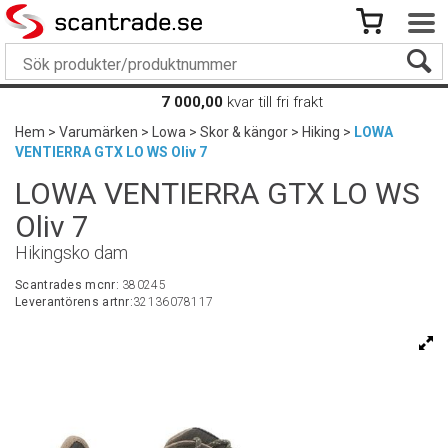
7 000,00
kvar till fri frakt
Hem
>
Varumärken
>
Lowa
>
Skor & kängor
>
Hiking
>
LOWA
VENTIERRA GTX LO WS Oliv 7
LOWA VENTIERRA GTX LO WS
Oliv 7
Hikingsko dam
Scantrades mcnr:
380245
Leverantörens artnr:
32136078117