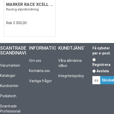
MARKER RACE XCELL 24 Vit
Racing alpinbindning
Rek 3 300,00
SCANTRADE
INFORMATION
KUNDTJÄNST
Få nyheter
SCANDINAVIA
per e-post.
Om oss
Våra allmänna
Registrera
Varumärken
villkor
Kontakta oss
Avsluta
Kataloger
Integritetspolicy
Vanliga frågor
Kundcenter
Podiatech
Scantrade
Professional