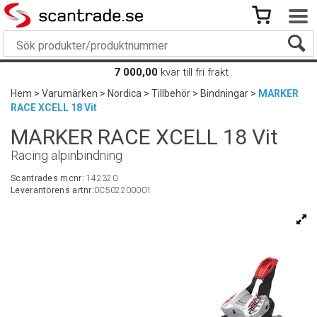
7 000,00
kvar till fri frakt
Hem
>
Varumärken
>
Nordica
>
Tillbehör
>
Bindningar
>
MARKER
RACE XCELL 18 Vit
MARKER RACE XCELL 18 Vit
Racing alpinbindning
Scantrades mcnr:
142320
Leverantörens artnr:
0C502200001