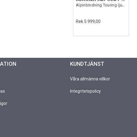
Alpinbindning Touring (justerbar)
Rek 5 999,00
MATION
KUNDTJÄNST
Våra allmänna villkor
oss
Integritetspolicy
ågor