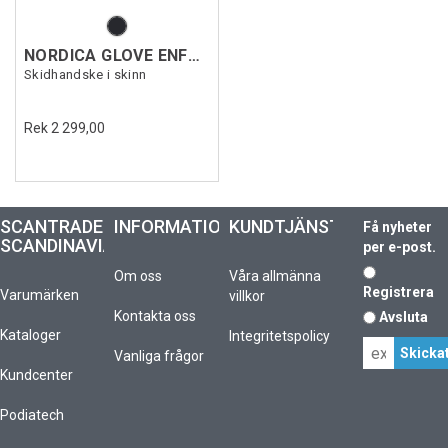
NORDICA GLOVE ENFORCER PRO
Skidhandske i skinn
Rek 2 299,00
SCANTRADE
INFORMATION
KUNDTJÄNST
Få nyheter
SCANDINAVIA
per e-post.
Om oss
Våra allmänna
Registrera
Varumärken
villkor
Kontakta oss
Avsluta
Kataloger
Integritetspolicy
Vanliga frågor
Kundcenter
Podiatech