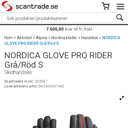
7 000,00
kvar till fri frakt
Hem
>
Aktivitet
>
Alpine
>
Nordica kläder
>
Handskar
>
NORDICA
GLOVE PRO RIDER Grå/Röd S
NORDICA GLOVE PRO RIDER
Grå/Röd S
Skidhandske
Scantrades mcnr:
303287
Leverantörens artnr:
0W260900744S