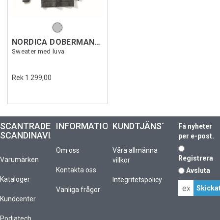
NORDICA DOBERMANN SCUBA
Sweater med luva
Rek 1 299,00
SCANTRADE
INFORMATION
KUNDTJÄNST
Få nyheter
SCANDINAVIA
per e-post.
Om oss
Våra allmänna
Registrera
Varumärken
villkor
Kontakta oss
Avsluta
Kataloger
Integritetspolicy
Vanliga frågor
Kundcenter
Podiatech