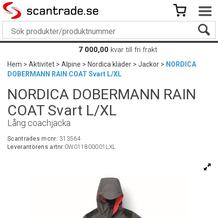
7 000,00
kvar till fri frakt
Hem
>
Aktivitet
>
Alpine
>
Nordica kläder
>
Jackor
>
NORDICA
DOBERMANN RAIN COAT Svart L/XL
NORDICA DOBERMANN RAIN
COAT Svart L/XL
Lång coachjacka
Scantrades mcnr:
313564
Leverantörens artnr:
0W011800001LXL