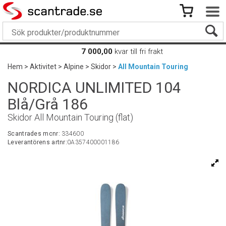
7 000,00
kvar till fri frakt
Hem
>
Aktivitet
>
Alpine
>
Skidor
>
All Mountain Touring
NORDICA UNLIMITED 104
Blå/Grå 186
Skidor All Mountain Touring (flat)
Scantrades mcnr:
334600
Leverantörens artnr:
0A357400001186