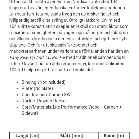
Utforska ditt nästa äventyr med Nordicas Unlimited 104.
Inspirerad av vår legendariska Enforcer-kollektion, är denna
all-mountain-touring skida trygg och utforskar fjället och
hjälper dig att få dina svängar. Otroligt lättkörd, Unlimited
104:s lätta konstruktion skapar en lekfull och stabil åktur som
maximerar smidigheten på vägen upp på berget och åkturen
ner. Skidans breda midja ger extra stabilitet och gott om flyt i
djup snö. Och för att öka självförtroendet och
manövrerbarheten under varierande förhållanden har den en
Early Rise Tip And Tail Rocker
med traditionell camber under
foten. Oavsett hur du definierar äventyr, kommer Unlimited
104 att hjälpa dig att fortsätta utforska det.
Binding: (Not included)
Plate: (No plate)
Construction: Carbon SW
Rocker: Powder Rocker
Core/Materials: Lite Performance Wood + Carbon +
Sidewall
Längd (cm)
Mått (mm)
Radie (m)