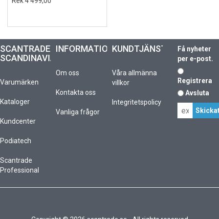
Rek 4 499,00
SCANTRADE
INFORMATION
KUNDTJÄNST
Få nyheter
SCANDINAVIA
per e-post.
Om oss
Våra allmänna
Registrera
Varumärken
villkor
Kontakta oss
Avsluta
Kataloger
Integritetspolicy
Vanliga frågor
Kundcenter
Podiatech
Scantrade
Professional