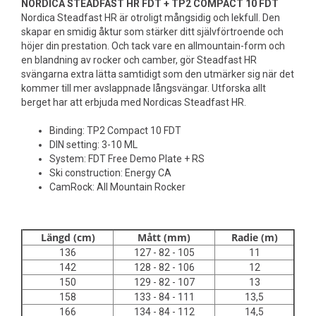
NORDICA STEADFAST HR FDT + TP2 COMPACT 10 FDT
Nordica Steadfast HR är otroligt mångsidig och lekfull. Den
skapar en smidig åktur som stärker ditt självförtroende och
höjer din prestation. Och tack vare en allmountain-form och
en blandning av rocker och camber, gör Steadfast HR
svängarna extra lätta samtidigt som den utmärker sig när det
kommer till mer avslappnade långsvängar. Utforska allt
berget har att erbjuda med Nordicas Steadfast HR.
Binding: TP2 Compact 10 FDT
DIN setting: 3-10 ML
System: FDT Free Demo Plate + RS
Ski construction: Energy CA
CamRock: All Mountain Rocker
Längd (cm)
Mått (mm)
Radie (m)
136
127 - 82 - 105
11
142
128 - 82 - 106
12
150
129 - 82 - 107
13
158
133 - 84 - 111
13,5
166
134 - 84 - 112
14,5