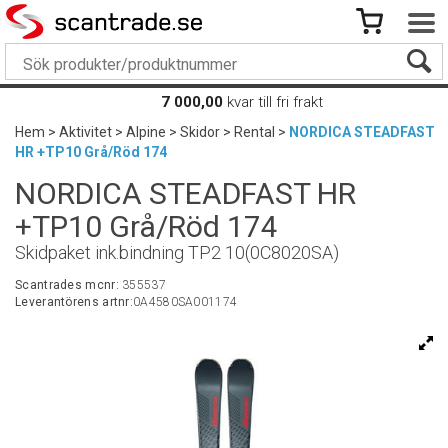
7 000,00
kvar till fri frakt
Hem
>
Aktivitet
>
Alpine
>
Skidor
>
Rental
>
NORDICA STEADFAST
HR +TP10 Grå/Röd 174
NORDICA STEADFAST HR
+TP10 Grå/Röd 174
Skidpaket ink.bindning TP2 10(0C8020SA)
Scantrades mcnr:
355537
Leverantörens artnr:
0A4580SA001174