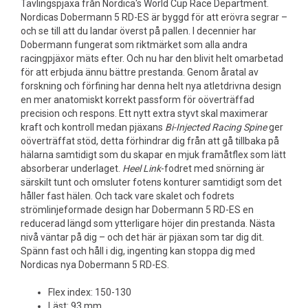
Tävlingspjäxa från Nordica's World Cup Race Department.
Nordicas Dobermann 5 RD-ES är byggd för att erövra segrar –
och se till att du landar överst på pallen. I decennier har
Dobermann fungerat som riktmärket som alla andra
racingpjäxor mäts efter. Och nu har den blivit helt omarbetad
för att erbjuda ännu bättre prestanda. Genom åratal av
forskning och förfining har denna helt nya atletdrivna design
en mer anatomiskt korrekt passform för oöverträffad
precision och respons. Ett nytt extra styvt skal maximerar
kraft och kontroll medan pjäxans
Bi-Injected Racing Spine
ger
oöverträffat stöd, detta förhindrar dig från att gå tillbaka på
hälarna samtidigt som du skapar en mjuk framåtflex som lätt
absorberar underlaget.
Heel Link
-fodret med snörning är
särskilt tunt och omsluter fotens konturer samtidigt som det
håller fast hälen. Och tack vare skalet och fodrets
strömlinjeformade design har Dobermann 5 RD-ES en
reducerad längd som ytterligare höjer din prestanda. Nästa
nivå väntar på dig – och det här är pjäxan som tar dig dit.
Spänn fast och håll i dig, ingenting kan stoppa dig med
Nordicas nya Dobermann 5 RD-ES.
Flex index: 150-130
Läst: 93 mm