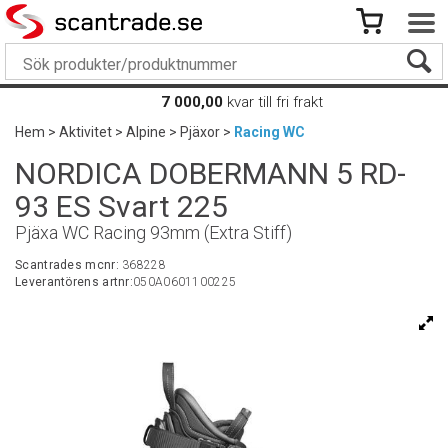
7 000,00
kvar till fri frakt
Hem
>
Aktivitet
>
Alpine
>
Pjäxor
>
Racing WC
NORDICA DOBERMANN 5 RD-
93 ES Svart 225
Pjäxa WC Racing 93mm (Extra Stiff)
Scantrades mcnr:
368228
Leverantörens artnr:
050A0601100225