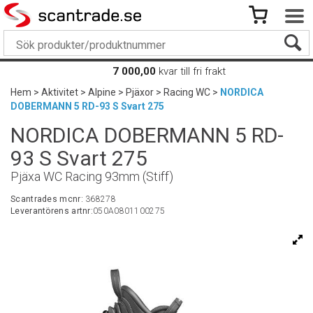
7 000,00
kvar till fri frakt
Hem
>
Aktivitet
>
Alpine
>
Pjäxor
>
Racing WC
>
NORDICA
DOBERMANN 5 RD-93 S Svart 275
NORDICA DOBERMANN 5 RD-
93 S Svart 275
Pjäxa WC Racing 93mm (Stiff)
Scantrades mcnr:
368278
Leverantörens artnr:
050A0801100275