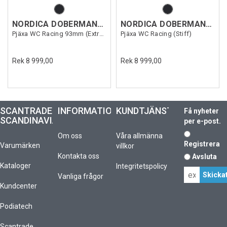
NORDICA DOBERMANN 5 RD-93 ES
NORDICA DOBERMANN 5 RD S
Pjäxa WC Racing 93mm (Extra Stiff)
Pjäxa WC Racing (Stiff)
Rek 8 999,00
Rek 8 999,00
SCANTRADE
INFORMATION
KUNDTJÄNST
Få nyheter
SCANDINAVIA
per e-post.
Om oss
Våra allmänna
Registrera
Varumärken
villkor
Kontakta oss
Avsluta
Kataloger
Integritetspolicy
Vanliga frågor
Kundcenter
Podiatech
Scantrade