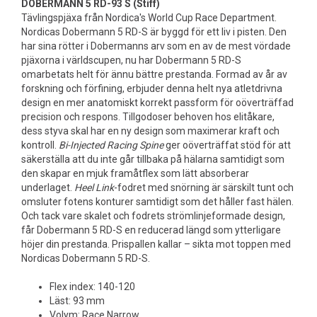
DOBERMANN 5 RD-93 S (Stiff)
Tävlingspjäxa från Nordica's World Cup Race Department.
Nordicas Dobermann 5 RD-S är byggd för ett liv i pisten. Den
har sina rötter i Dobermanns arv som en av de mest vördade
pjäxorna i världscupen, nu har Dobermann 5 RD-S
omarbetats helt för ännu bättre prestanda. Formad av år av
forskning och förfining, erbjuder denna helt nya atletdrivna
design en mer anatomiskt korrekt passform för oöverträffad
precision och respons. Tillgodoser behoven hos elitåkare,
dess styva skal har en ny design som maximerar kraft och
kontroll.
Bi-Injected Racing Spine
ger oöverträffat stöd för att
säkerställa att du inte går tillbaka på hälarna samtidigt som
den skapar en mjuk framåtflex som lätt absorberar
underlaget.
Heel Link
-fodret med snörning är särskilt tunt och
omsluter fotens konturer samtidigt som det håller fast hälen.
Och tack vare skalet och fodrets strömlinjeformade design,
får Dobermann 5 RD-S en reducerad längd som ytterligare
höjer din prestanda. Prispallen kallar – sikta mot toppen med
Nordicas Dobermann 5 RD-S.
Flex index: 140-120
Läst: 93 mm
Volym: Race Narrow