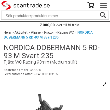
7 000,00
kvar till fri frakt
Hem
>
Aktivitet
>
Alpine
>
Pjäxor
>
Racing WC
>
NORDICA
DOBERMANN 5 RD-93 M Svart 235
NORDICA DOBERMANN 5 RD-
93 M Svart 235
Pjäxa WC Racing 93mm (Medium stiff)
Scantrades mcnr:
368376
Leverantörens artnr:
050A1001100235