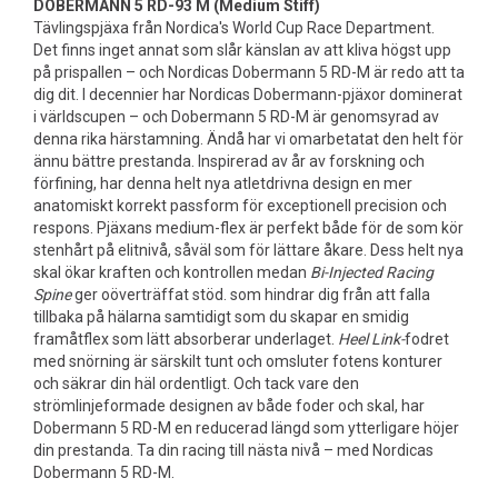
DOBERMANN 5 RD-93 M (Medium Stiff)
Tävlingspjäxa från Nordica's World Cup Race Department.
Det finns inget annat som slår känslan av att kliva högst upp
på prispallen – och Nordicas Dobermann 5 RD-M är redo att ta
dig dit. I decennier har Nordicas Dobermann-pjäxor dominerat
i världscupen – och Dobermann 5 RD-M är genomsyrad av
denna rika härstamning. Ändå har vi omarbetatat den helt för
ännu bättre prestanda. Inspirerad av år av forskning och
förfining, har denna helt nya atletdrivna design en mer
anatomiskt korrekt passform för exceptionell precision och
respons. Pjäxans medium-flex är perfekt både för de som kör
stenhårt på elitnivå, såväl som för lättare åkare. Dess helt nya
skal ökar kraften och kontrollen medan
Bi-Injected Racing
Spine
ger oöverträffat stöd. som hindrar dig från att falla
tillbaka på hälarna samtidigt som du skapar en smidig
framåtflex som lätt absorberar underlaget.
Heel Link-
fodret
med snörning är särskilt tunt och omsluter fotens konturer
och säkrar din häl ordentligt. Och tack vare den
strömlinjeformade designen av både foder och skal, har
Dobermann 5 RD-M en reducerad längd som ytterligare höjer
din prestanda. Ta din racing till nästa nivå – med Nordicas
Dobermann 5 RD-M.