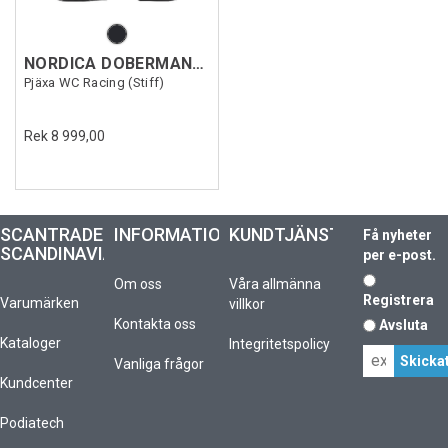
NORDICA DOBERMANN 5 RD S
Pjäxa WC Racing (Stiff)
Rek 8 999,00
SCANTRADE
INFORMATION
KUNDTJÄNST
Få nyheter
SCANDINAVIA
per e-post.
Om oss
Våra allmänna
Registrera
Varumärken
villkor
Kontakta oss
Avsluta
Kataloger
Integritetspolicy
Vanliga frågor
Kundcenter
Podiatech