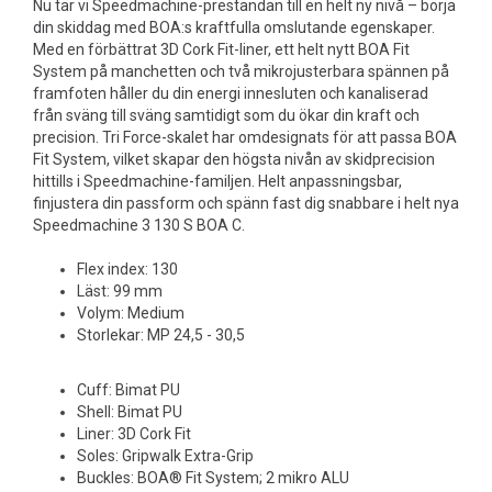
Nu tar vi Speedmachine-prestandan till en helt ny nivå – börja
din skiddag med BOA:s kraftfulla omslutande egenskaper.
Med en förbättrat 3D Cork Fit-liner, ett helt nytt BOA Fit
System på manchetten och två mikrojusterbara spännen på
framfoten håller du din energi innesluten och kanaliserad
från sväng till sväng samtidigt som du ökar din kraft och
precision. Tri Force-skalet har omdesignats för att passa BOA
Fit System, vilket skapar den högsta nivån av skidprecision
hittills i Speedmachine-familjen. Helt anpassningsbar,
finjustera din passform och spänn fast dig snabbare i helt nya
Speedmachine 3 130 S BOA C.
Flex index: 130
Läst: 99 mm
Volym: Medium
Storlekar: MP 24,5 - 30,5
Cuff: Bimat PU
Shell: Bimat PU
Liner: 3D Cork Fit
Soles: Gripwalk Extra-Grip
Buckles: BOA® Fit System; 2 mikro ALU