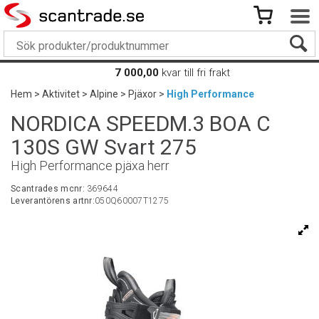
7 000,00
kvar till fri frakt
Hem
>
Aktivitet
>
Alpine
>
Pjäxor
>
High Performance
NORDICA SPEEDM.3 BOA C
130S GW Svart 275
High Performance pjäxa herr
Scantrades mcnr:
369644
Leverantörens artnr:
050Q60007T1275