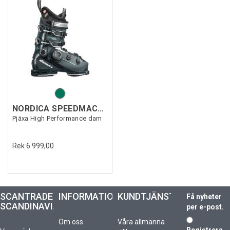
NORDICA SPEEDMACH.3 BOA 105W GW
Pjäxa High Performance dam
Rek 6 999,00
SCANTRADE
INFORMATION
KUNDTJÄNST
Få nyheter
SCANDINAVIA
per e-post.
Om oss
Våra allmänna
Registrera