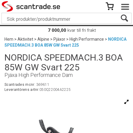
7 000,00
kvar till fri frakt
Hem
>
Aktivitet
>
Alpine
>
Pjäxor
>
High Performance
>
NORDICA
SPEEDMACH.3 BOA 85W GW Svart 225
NORDICA SPEEDMACH.3 BOA
85W GW Svart 225
Pjäxa High Performance Dam
Scantrades mcnr:
369611
Leverantörens artnr:
050Q22004A2225