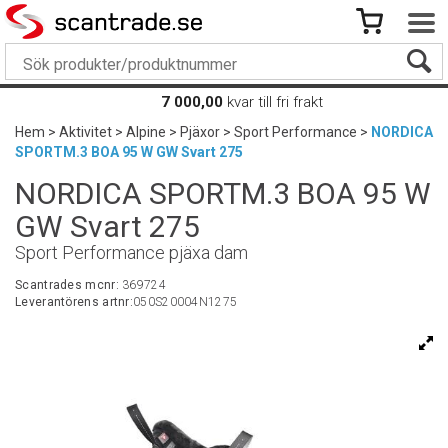
7 000,00
kvar till fri frakt
Hem
>
Aktivitet
>
Alpine
>
Pjäxor
>
Sport Performance
>
NORDICA
SPORTM.3 BOA 95 W GW Svart 275
NORDICA SPORTM.3 BOA 95 W
GW Svart 275
Sport Performance pjäxa dam
Scantrades mcnr:
369724
Leverantörens artnr:
050S20004N1275