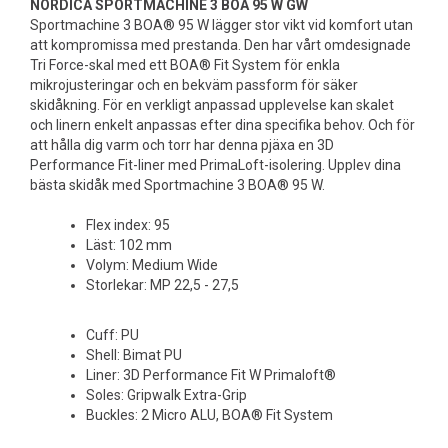
NORDICA SPORTMACHINE 3 BOA 95 W GW
Sportmachine 3 BOA® 95 W lägger stor vikt vid komfort utan
att kompromissa med prestanda. Den har vårt omdesignade
Tri Force-skal med ett BOA® Fit System för enkla
mikrojusteringar och en bekväm passform för säker
skidåkning. För en verkligt anpassad upplevelse kan skalet
och linern enkelt anpassas efter dina specifika behov. Och för
att hålla dig varm och torr har denna pjäxa en 3D
Performance Fit-liner med PrimaLoft-isolering. Upplev dina
bästa skidåk med Sportmachine 3 BOA® 95 W.
Flex index: 95
Läst: 102 mm
Volym: Medium Wide
Storlekar: MP 22,5 - 27,5
Cuff: PU
Shell: Bimat PU
Liner: 3D Performance Fit W Primaloft®
Soles: Gripwalk Extra-Grip
Buckles: 2 Micro ALU, BOA® Fit System