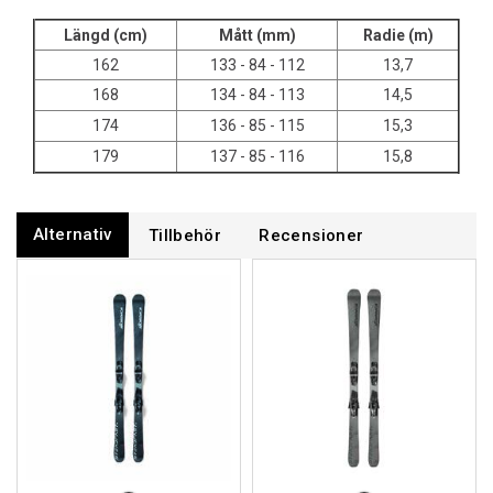
Längd (cm)
Mått (mm)
Radie (m)
162
133 - 84 - 112
13,7
168
134 - 84 - 113
14,5
174
136 - 85 - 115
15,3
179
137 - 85 - 116
15,8
Alternativ
Tillbehör
Recensioner