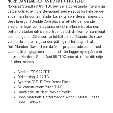
NORDICA STEADFAST 85 DC FDT + TPX 12 FDT
Nordicas Steadfast 85 TI DC bevisar att prestanda inte ska gå
på bekostnad av nöje. Beväpnad med en aptit för hela berget
är denna allmountain-skida lika lekfull som den är mångsidig.
Dess Energy TI Double Core placerar ett stötdämpande
elastomerlager och ett titaniumskikt mellan två träkärnor.
Detta förstärker ditt självförtroende och din kontroll samtidigt
som det ger en åktur som är lekfull och förlåtande. Och tack
vare en bredare midja är den pålitlig i all terräng och alla
förhållanden. Oavsett om du åker i preparerade pister med
vänner, åker i gupp och bland träd eller lägger nya spår i orörd
natur, är Nordicas Steadfast 85 TI DC redo att maxa ditt nöje
och dina minnen.
Binding: TPX 12 FDT
DIN setting: 4-12 TC
System: FDT HP Free Demo Plate
Ski construction: Pulse TI DC
CamRock: On Piste Rocker Profile
Core/Materials: Performance Wood + Metal + Pulse
Core + Sidewall