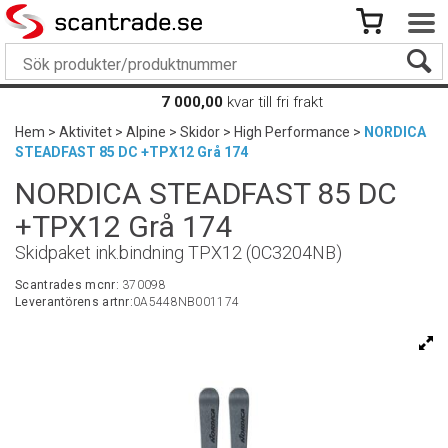
7 000,00
kvar till fri frakt
Hem
>
Aktivitet
>
Alpine
>
Skidor
>
High Performance
>
NORDICA
STEADFAST 85 DC +TPX12 Grå 174
NORDICA STEADFAST 85 DC
+TPX12 Grå 174
Skidpaket ink.bindning TPX12 (0C3204NB)
Scantrades mcnr:
370098
Leverantörens artnr:
0A5448NB001174