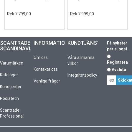
Rek 7 799,00
Rek 7 999,00
SCANTRADE
INFORMATION
KUNDTJÄNST
Få nyheter
SCANDINAVIA
per e-post.
Om oss
Våra allmänna
Registrera
Varumärken
villkor
Kontakta oss
Avsluta
Kataloger
Integritetspolicy
Vanliga frågor
Kundcenter
Podiatech
Scantrade
Professional