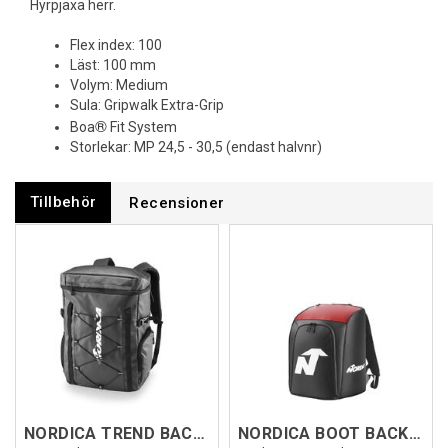
Hyrpjäxa herr.
Flex index: 100
Läst: 100 mm
Volym: Medium
Sula: Gripwalk Extra-Grip
®
Boa
Fit System
Storlekar: MP 24,5 - 30,5 (endast halvnr)
Tillbehör
Recensioner
NORDICA TREND BACKBAG Svart/Vit
NORDICA BOOT BACKPACK LITE Svart/Röd