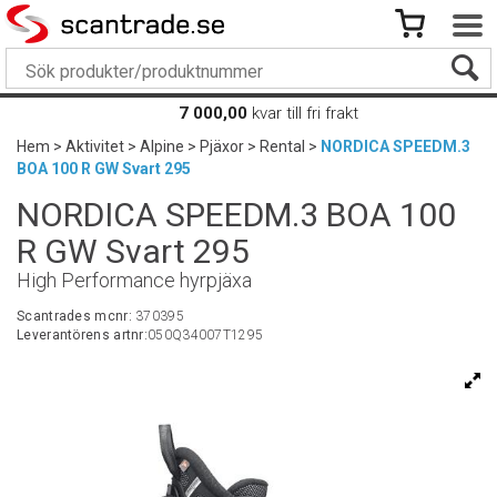
7 000,00
kvar till fri frakt
Hem
>
Aktivitet
>
Alpine
>
Pjäxor
>
Rental
>
NORDICA SPEEDM.3
BOA 100 R GW Svart 295
NORDICA SPEEDM.3 BOA 100
R GW Svart 295
High Performance hyrpjäxa
Scantrades mcnr:
370395
Leverantörens artnr:
050Q34007T1295