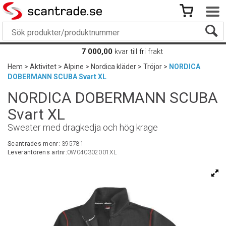
7 000,00
kvar till fri frakt
Hem
>
Aktivitet
>
Alpine
>
Nordica kläder
>
Tröjor
>
NORDICA
DOBERMANN SCUBA Svart XL
NORDICA DOBERMANN SCUBA
Svart XL
Sweater med dragkedja och hög krage
Scantrades mcnr:
395781
Leverantörens artnr:
0W040302001XL