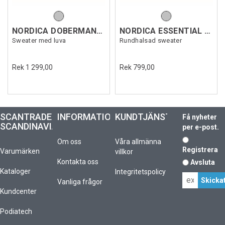
NORDICA DOBERMANN SCUBA
NORDICA ESSENTIAL SWEATSHIRT
Sweater med luva
Rundhalsad sweater
Rek 1 299,00
Rek 799,00
SCANTRADE
INFORMATION
KUNDTJÄNST
Få nyheter
SCANDINAVIA
per e-post.
Om oss
Våra allmänna
Registrera
Varumärken
villkor
Kontakta oss
Avsluta
Kataloger
Integritetspolicy
Vanliga frågor
Kundcenter
Podiatech