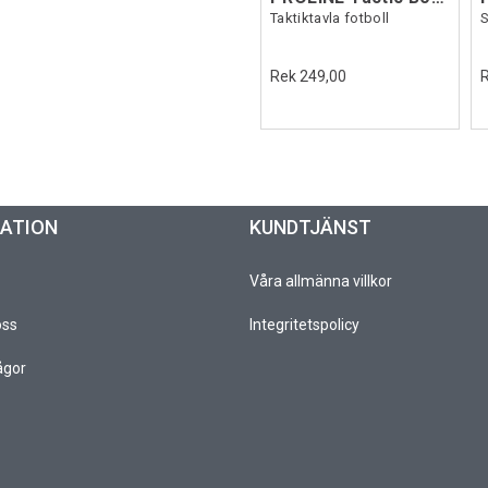
Taktiktavla fotboll
S
Rek 249,00
MATION
KUNDTJÄNST
Våra allmänna villkor
oss
Integritetspolicy
ågor