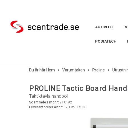
AKTIVITET
V
PODIATECH
Du är här
Hem
>
Varumärken
>
Proline
>
Utrustni
PROLINE Tactic Board Hand
Taktiktavla handboll
Scantrades mcnr:
210192
Leverantörens artnr:
181089002OS