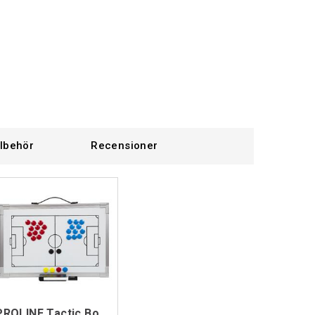
llbehör
Recensioner
PROLINE Tactic Board Football A3