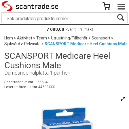
7 000,00
kvar till fri frakt
Hem
>
Aktivitet
>
Team
>
Utrustning/Tillbehör
>
Scansport
>
Sjukvård
>
Rekvisita
>
SCANSPORT Medicare Heel Cushions Male
SCANSPORT Medicare Heel
Cushions Male
Dämpande hälplatta 1 par herr
Scantrades mcnr:
175634
Leverantörens artnr:
44598000