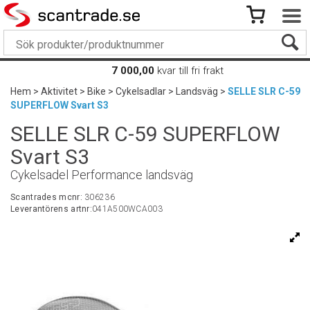
7 000,00
kvar till fri frakt
Hem
>
Aktivitet
>
Bike
>
Cykelsadlar
>
Landsväg
>
SELLE SLR C-59
SUPERFLOW Svart S3
SELLE SLR C-59 SUPERFLOW
Svart S3
Cykelsadel Performance landsväg
Scantrades mcnr:
306236
Leverantörens artnr:
041A500WCA003