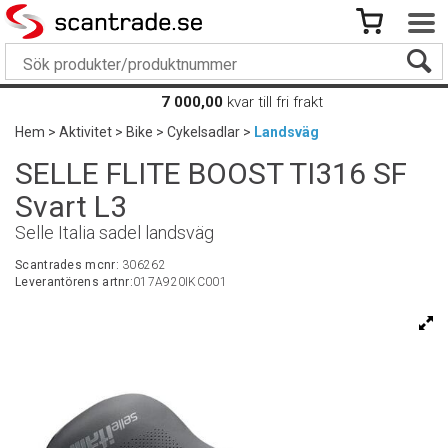
7 000,00
kvar till fri frakt
Hem
>
Aktivitet
>
Bike
>
Cykelsadlar
>
Landsväg
SELLE FLITE BOOST TI316 SF
Svart L3
Selle Italia sadel landsväg
Scantrades mcnr:
306262
Leverantörens artnr:
017A920IKC001