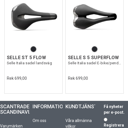
SELLE ST 5 FLOW
SELLE S 5 SUPERFLOW
Selle Italia sadel landsväg
Selle Italia sadel E-bike/pendling
Rek 699,00
Rek 699,00
SCANTRADE
INFORMATION
KUNDTJÄNST
Få nyheter
SCANDINAVIA
per e-post.
Om oss
Våra allmänna
Registrera
Varumärken
villkor