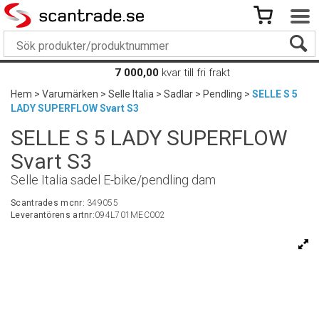
7 000,00
kvar till fri frakt
Hem
>
Varumärken
>
Selle Italia
>
Sadlar
>
Pendling
>
SELLE S 5
LADY SUPERFLOW Svart S3
SELLE S 5 LADY SUPERFLOW
Svart S3
Selle Italia sadel E-bike/pendling dam
Scantrades mcnr:
349055
Leverantörens artnr:
094L701MEC002