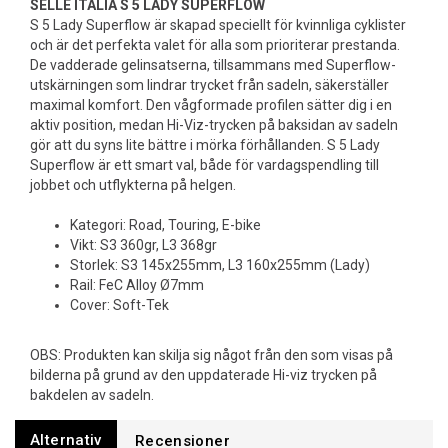
SELLE ITALIA S 5 LADY SUPERFLOW
S 5 Lady Superflow är skapad speciellt för kvinnliga cyklister
och är det perfekta valet för alla som prioriterar prestanda.
De vadderade gelinsatserna, tillsammans med Superflow-
utskärningen som lindrar trycket från sadeln, säkerställer
maximal komfort. Den vågformade profilen sätter dig i en
aktiv position, medan Hi-Viz-trycken på baksidan av sadeln
gör att du syns lite bättre i mörka förhållanden. S 5 Lady
Superflow är ett smart val, både för vardagspendling till
jobbet och utflykterna på helgen.
Kategori: Road, Touring, E-bike
Vikt: S3 360gr, L3 368gr
Storlek: S3 145x255mm, L3 160x255mm (Lady)
Rail: FeC Alloy Ø7mm
Cover: Soft-Tek
OBS: Produkten kan skilja sig något från den som visas på
bilderna på grund av den uppdaterade Hi-viz trycken på
bakdelen av sadeln.
Alternativ
Recensioner